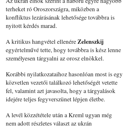
Az ukrán elnök szerint a háború egyre nagyobb
terheket ró Oroszországra, miközben a
konfliktus lezárásának lehetősége továbbra is
nyitott kérdés marad.
Zelenszkij
A kritikus hangvétel ellenére
egyértelművé tette, hogy továbbra is kész lenne
személyesen tárgyalni az orosz elnökkel.
Korábbi nyilatkozataihoz hasonlóan most is egy
közvetlen vezetői találkozó lehetőségét vetette
fel, valamint azt javasolta, hogy a tárgyalások
idejére teljes fegyverszünet lépjen életbe.
A levél közzététele után a Kreml ugyan még
nem adott részletes választ az ukrán