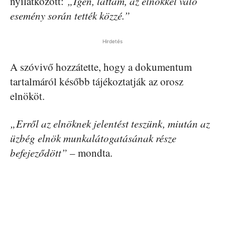
nyilatkozott:
„Igen, láttam, az elnökkel való
esemény során tették közzé.”
Hirdetés
A szóvivő hozzátette, hogy a dokumentum
tartalmáról később tájékoztatják az orosz
elnököt.
„Erről az elnöknek jelentést teszünk, miután az
üzbég elnök munkalátogatásának része
befejeződött”
– mondta.