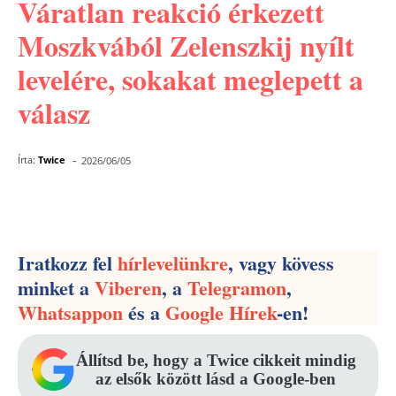
Váratlan reakció érkezett
Moszkvából Zelenszkij nyílt
levelére, sokakat meglepett a
válasz
-
Írta:
Twice
2026/06/05
Facebook
Pinterest
WhatsApp
Iratkozz fel
hírlevelünkre
, vagy kövess
minket a
Viberen
, a
Telegramon
,
Whatsappon
és a
Google Hírek
-en!
Állítsd be, hogy a Twice cikkeit mindig
az elsők között lásd a Google-ben