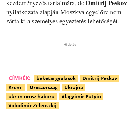
Dmitrij Peskov
kezdeményezés tartalmára, de
nyilatkozata alapján Moszkva egyelőre nem
zárta ki a személyes egyeztetés lehetőségét.
Hirdetés
CÍMKÉK:
béketárgyalások
Dmitrij Peskov
Kreml
Oroszország
Ukrajna
ukrán-orosz háború
Vlagyimir Putyin
Volodimir Zelenszkij
Facebook
Pinterest
WhatsApp