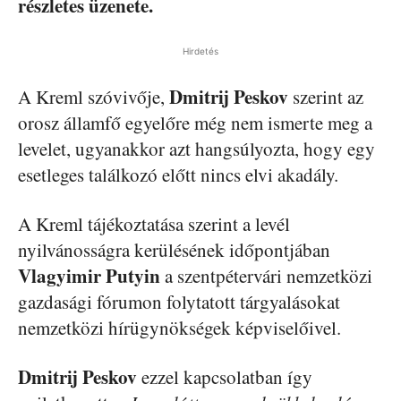
részletes üzenete.
Hirdetés
Dmitrij Peskov
A Kreml szóvivője,
szerint az
orosz államfő egyelőre még nem ismerte meg a
levelet, ugyanakkor azt hangsúlyozta, hogy egy
esetleges találkozó előtt nincs elvi akadály.
A Kreml tájékoztatása szerint a levél
nyilvánosságra kerülésének időpontjában
Vlagyimir Putyin
a szentpétervári nemzetközi
gazdasági fórumon folytatott tárgyalásokat
nemzetközi hírügynökségek képviselőivel.
Dmitrij Peskov
ezzel kapcsolatban így