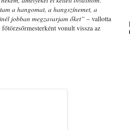
tam a hangomat, a hangszínemet, a
minél jobban megzavarjam őket”
– vallotta
n főtörzsőrmesterként vonult vissza az