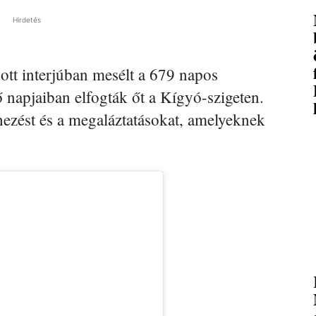
Hirdetés
ott interjúban mesélt a 679 napos
ő napjaiban elfogták őt a Kígyó-szigeten.
éhezést és a megaláztatásokat, amelyeknek