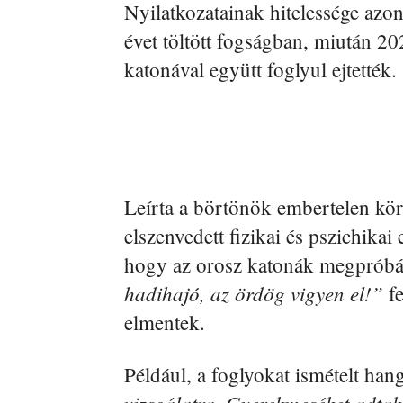
Nyilatkozatainak hitelessége azo
évet töltött fogságban, miután 2
katonával együtt foglyul ejtették.
Leírta a börtönök embertelen körü
elszenvedett fizikai és pszichikai 
hogy az orosz katonák megpróbált
hadihajó, az ördög vigyen el!”
fe
elmentek.
Például, a foglyokat ismételt han
vizsgálatra. Gyerekmeséket adtak