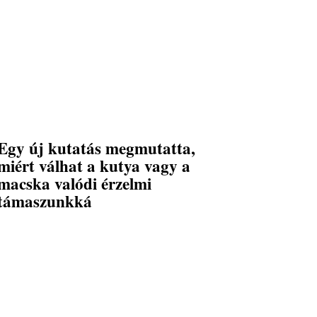
Egy új kutatás megmutatta,
miért válhat a kutya vagy a
macska valódi érzelmi
támaszunkká