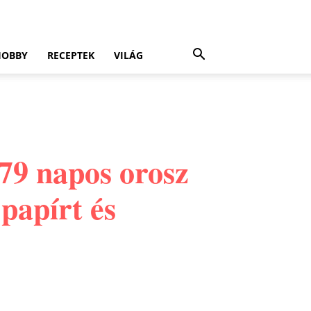
HOBBY
RECEPTEK
VILÁG
679 napos orosz
papírt és