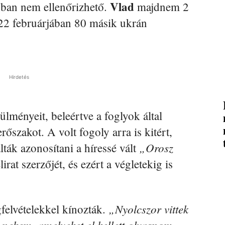
Vlad
nban nem ellenőrizhető.
majdnem 2
022 februárjában 80 másik ukrán
Hirdetés
lményeit, beleértve a foglyok által
erőszakot. A volt fogoly arra is kitért,
„Orosz
ák azonosítani a híressé vált
lirat szerzőjét, és ezért a végletekig is
„Nyolcszor vittek
gfelvételekkel kínozták.
 nekem, amelyeket el kellett olvasnom.