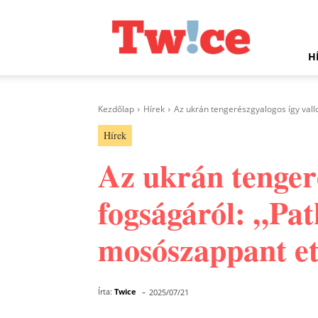
Twice.hu
H
Kezdőlap
Hírek
Az ukrán tengerészgyalogos így vallo
Hírek
Az ukrán tengeré
fogságáról: „Pat
mosószappant e
-
Írta:
Twice
2025/07/21