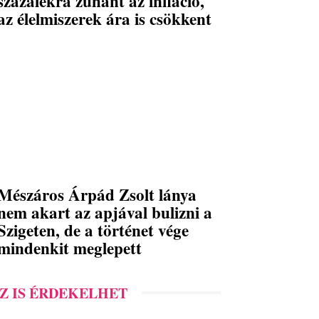
százalékra zuhant az infláció,
az élelmiszerek ára is csökkent
Mészáros Árpád Zsolt lánya
nem akart az apjával bulizni a
Szigeten, de a történet vége
mindenkit meglepett
Z IS ÉRDEKELHET