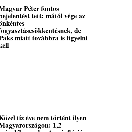
Magyar Péter fontos
bejelentést tett: mától vége az
önkéntes
fogyasztáscsökkentésnek, de
Paks miatt továbbra is figyelni
kell
Közel tíz éve nem történt ilyen
Magyarországon: 1,2