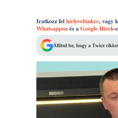
Facebook
Megosztás
Iratkozz fel
hírlevelünkre
, vagy 
Whatsappon
és a
Google Hírek
-
Állítsd be, hogy a Twice cikke