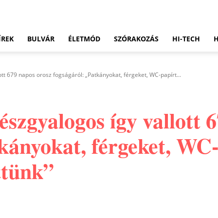
ÍREK
BULVÁR
ÉLETMÓD
SZÓRAKOZÁS
HI-TECH
tt 679 napos orosz fogságáról: „Patkányokat, férgeket, WC-papírt...
szgyalogos így vallott 
kányokat, férgeket, WC-
ttünk”