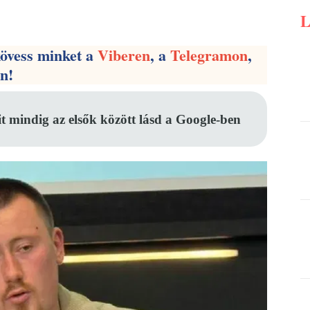
Pinterest
WhatsApp
Email
kövess minket a
Viberen
, a
Telegramon
,
en!
it mindig az elsők között lásd a Google-ben