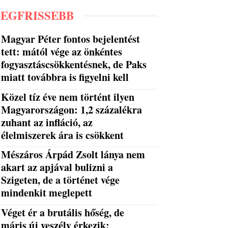
LEGFRISSEBB
Magyar Péter fontos bejelentést
tett: mától vége az önkéntes
fogyasztáscsökkentésnek, de Paks
miatt továbbra is figyelni kell
Közel tíz éve nem történt ilyen
Magyarországon: 1,2 százalékra
zuhant az infláció, az
élelmiszerek ára is csökkent
Mészáros Árpád Zsolt lánya nem
akart az apjával bulizni a
Szigeten, de a történet vége
mindenkit meglepett
Véget ér a brutális hőség, de
máris új veszély érkezik: