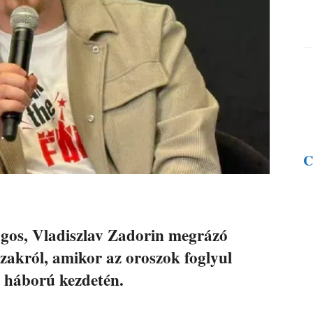
C
ogos, Vladiszlav Zadorin megrázó
őszakról, amikor az oroszok foglyul
z háború kezdetén.