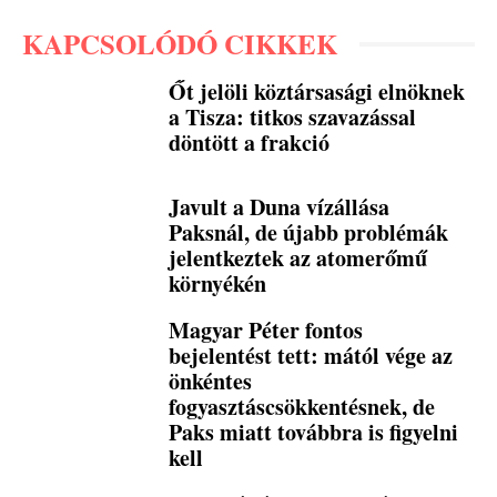
KAPCSOLÓDÓ CIKKEK
Őt jelöli köztársasági elnöknek
a Tisza: titkos szavazással
döntött a frakció
Javult a Duna vízállása
Paksnál, de újabb problémák
jelentkeztek az atomerőmű
környékén
Magyar Péter fontos
bejelentést tett: mától vége az
önkéntes
fogyasztáscsökkentésnek, de
Paks miatt továbbra is figyelni
kell