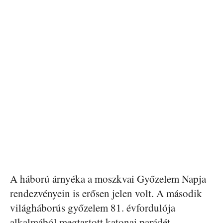
A háború árnyéka a moszkvai Győzelem Napja
rendezvényein is erősen jelen volt. A második
világháborús győzelem 81. évfordulója
alkalmából megtartott katonai parádét