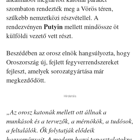
szombaton rendezték meg a Vörös téren,
szűkebb nemzetközi részvétellel. A
Putyin
rendezvényen
mellett mindössze öt
külföldi vezető vett részt.
Beszédében az orosz elnök hangsúlyozta, hogy
Oroszország új, fejlett fegyverrendszereket
fejleszt, amelyek sorozatgyártása már
megkezdődött.
Hirdetés
„Az orosz katonák mellett ott állnak a
munkások és a tervezők, a mérnökök, a tudósok,
a feltalálók. Ők folytatják elődeik
hagyományait. A modern harci tapasztalatokra