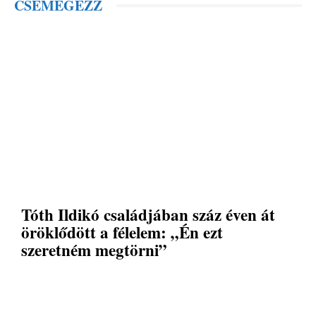
CSEMEGÉZZ
Tóth Ildikó családjában száz éven át
öröklődött a félelem: „Én ezt
szeretném megtörni”