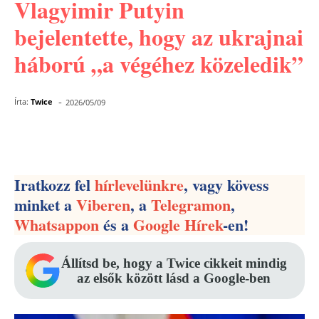
Vlagyimir Putyin
bejelentette, hogy az ukrajnai
háború „a végéhez közeledik”
-
Írta:
Twice
2026/05/09
Facebook
Pinterest
WhatsApp
Iratkozz fel
hírlevelünkre
, vagy kövess
minket a
Viberen
, a
Telegramon
,
Whatsappon
és a
Google Hírek
-en!
Állítsd be, hogy a Twice cikkeit mindig
az elsők között lásd a Google-ben