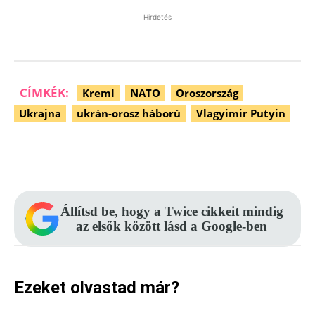
Hirdetés
CÍMKÉK:
Kreml
NATO
Oroszország
Ukrajna
ukrán-orosz háború
Vlagyimir Putyin
Facebook
Pinterest
WhatsApp
Állítsd be, hogy a Twice cikkeit mindig
az elsők között lásd a Google-ben
Ezeket olvastad már?