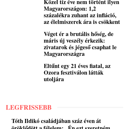
Közel tíz éve nem történt ilyen
Magyarországon: 1,2
százalékra zuhant az infláció,
az élelmiszerek ára is csökkent
Véget ér a brutális hőség, de
máris új veszély érkezik:
zivatarok és jégeső csaphat le
Magyarországra
Eltűnt egy 21 éves fiatal, az
Ozora fesztiválon látták
utoljára
LEGFRISSEBB
Tóth Ildikó családjában száz éven át
öröklődött a félelem: „Én ezt szeretném