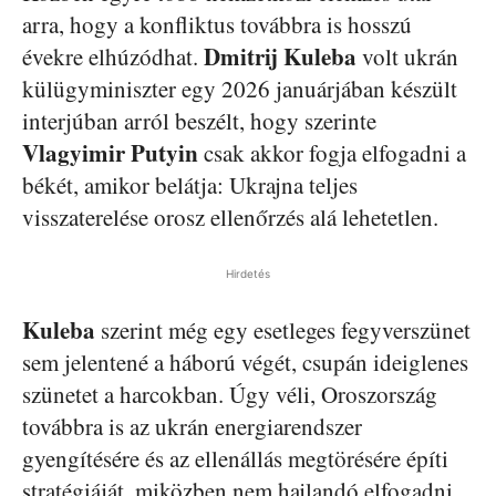
arra, hogy a konfliktus továbbra is hosszú
Dmitrij Kuleba
évekre elhúzódhat.
volt ukrán
külügyminiszter egy 2026 januárjában készült
interjúban arról beszélt, hogy szerinte
Vlagyimir Putyin
csak akkor fogja elfogadni a
békét, amikor belátja: Ukrajna teljes
visszaterelése orosz ellenőrzés alá lehetetlen.
Hirdetés
Kuleba
szerint még egy esetleges fegyverszünet
sem jelentené a háború végét, csupán ideiglenes
szünetet a harcokban. Úgy véli, Oroszország
továbbra is az ukrán energiarendszer
gyengítésére és az ellenállás megtörésére építi
stratégiáját, miközben nem hajlandó elfogadni