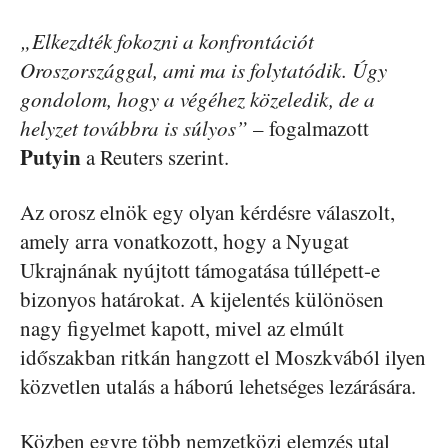
„Elkezdték fokozni a konfrontációt
Oroszországgal, ami ma is folytatódik. Úgy
gondolom, hogy a végéhez közeledik, de a
helyzet továbbra is súlyos”
– fogalmazott
Putyin
a Reuters szerint.
Az orosz elnök egy olyan kérdésre válaszolt,
amely arra vonatkozott, hogy a Nyugat
Ukrajnának nyújtott támogatása túllépett-e
bizonyos határokat. A kijelentés különösen
nagy figyelmet kapott, mivel az elmúlt
időszakban ritkán hangzott el Moszkvából ilyen
közvetlen utalás a háború lehetséges lezárására.
Közben egyre több nemzetközi elemzés utal