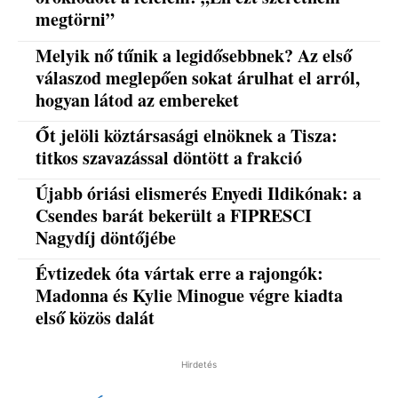
megtörni”
Melyik nő tűnik a legidősebbnek? Az első
válaszod meglepően sokat árulhat el arról,
hogyan látod az embereket
Őt jelöli köztársasági elnöknek a Tisza:
titkos szavazással döntött a frakció
Újabb óriási elismerés Enyedi Ildikónak: a
Csendes barát bekerült a FIPRESCI
Nagydíj döntőjébe
Évtizedek óta vártak erre a rajongók:
Madonna és Kylie Minogue végre kiadta
első közös dalát
Hirdetés