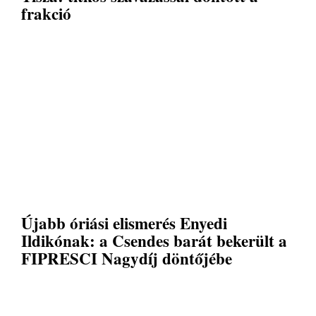
frakció
Újabb óriási elismerés Enyedi
Ildikónak: a Csendes barát bekerült a
FIPRESCI Nagydíj döntőjébe