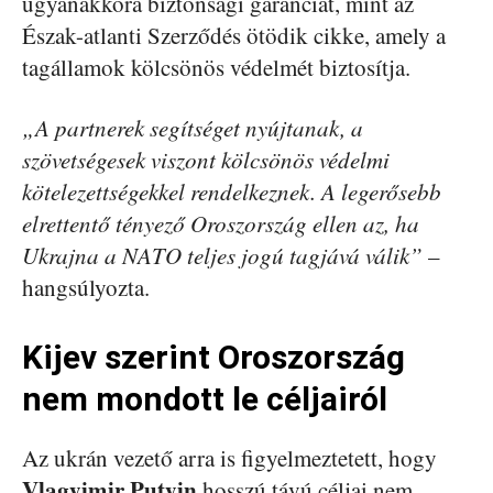
ugyanakkora biztonsági garanciát, mint az
Észak-atlanti Szerződés ötödik cikke, amely a
tagállamok kölcsönös védelmét biztosítja.
„A partnerek segítséget nyújtanak, a
szövetségesek viszont kölcsönös védelmi
kötelezettségekkel rendelkeznek. A legerősebb
elrettentő tényező Oroszország ellen az, ha
Ukrajna a NATO teljes jogú tagjává válik”
–
hangsúlyozta.
Kijev szerint Oroszország
nem mondott le céljairól
Az ukrán vezető arra is figyelmeztetett, hogy
Vlagyimir Putyin
hosszú távú céljai nem