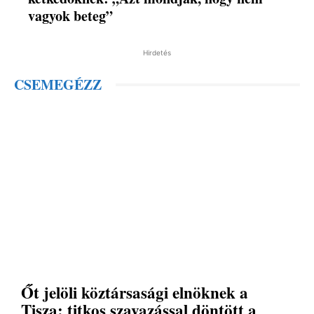
vagyok beteg”
Hirdetés
CSEMEGÉZZ
Őt jelöli köztársasági elnöknek a
Tisza: titkos szavazással döntött a