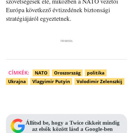
szövetségesek elé, miközben a NATO vezetői
Európa következő évtizedének biztonsági
stratégiájáról egyeztetnek.
Hirdetés
CÍMKÉK:
NATO
Oroszország
politika
Ukrajna
Vlagyimir Putyin
Volodimir Zelenszkij
Facebook
Pinterest
WhatsApp
Állítsd be, hogy a Twice cikkeit mindig
az elsők között lásd a Google-ben