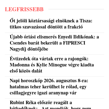
LEGFRISSEBB
Őt jelöli köztársasági elnöknek a Tisza:
titkos szavazással döntött a frakció
Újabb óriási elismerés Enyedi Ildikónak: a
Csendes barát bekerült a FIPRESCI
Nagydíj döntőjébe
Évtizedek óta vártak erre a rajongók:
Madonna és Kylie Minogue végre kiadta
első közös dalát
Napi horoszkóp 2026. augusztus 8-ra:
hatalmas teher kerülhet le rólad, egy
csillagjegyre igazi aranynap vár
Rubint Réka először reagált a
kétkedőknek: „Azt mondják, hogy nem