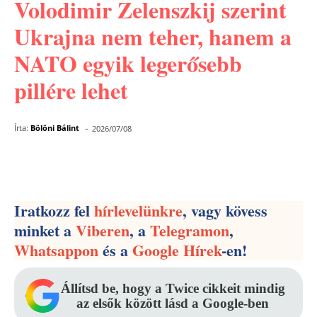
Volodimir Zelenszkij szerint
Ukrajna nem teher, hanem a
NATO egyik legerősebb
pillére lehet
-
Írta:
Bölöni Bálint
2026/07/08
Facebook
Pinterest
WhatsApp
Iratkozz fel
hírlevelünkre
, vagy kövess
minket a
Viberen
, a
Telegramon
,
Whatsappon
és a
Google Hírek
-en!
Állítsd be, hogy a Twice cikkeit mindig
az elsők között lásd a Google-ben