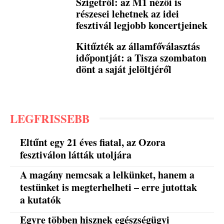
Szigetről: az M1 nézői is
részesei lehetnek az idei
fesztivál legjobb koncertjeinek
Kitűzték az államfőválasztás
időpontját: a Tisza szombaton
dönt a saját jelöltjéről
LEGFRISSEBB
Eltűnt egy 21 éves fiatal, az Ozora
fesztiválon látták utoljára
A magány nemcsak a lelkünket, hanem a
testünket is megterhelheti – erre jutottak
a kutatók
Egyre többen hisznek egészségügyi