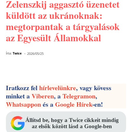
Zelenszkij aggasztó üzenetet
küldött az ukránoknak:
megtorpantak a tárgyalások
az Egyesült Államokkal
-
Írta:
Twice
2026/05/25
Facebook
Pinterest
WhatsApp
Iratkozz fel
hírlevelünkre
, vagy kövess
minket a
Viberen
, a
Telegramon
,
Whatsappon
és a
Google Hírek
-en!
Állítsd be, hogy a Twice cikkeit mindig
az elsők között lásd a Google-ben