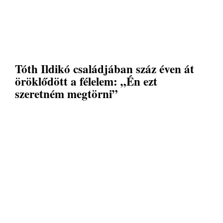
Tóth Ildikó családjában száz éven át
öröklődött a félelem: „Én ezt
szeretném megtörni”