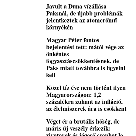
Javult a Duna vízállása
Paksnál, de újabb problémák
jelentkeztek az atomerőmű
környékén
Magyar Péter fontos
bejelentést tett: mától vége az
önkéntes
fogyasztáscsökkentésnek, de
Paks miatt továbbra is figyelni
kell
Közel tíz éve nem történt ilyen
Magyarországon: 1,2
százalékra zuhant az infláció,
az élelmiszerek ára is csökkent
Véget ér a brutális hőség, de
máris új veszély érkezik:
zivatarok és jégeső csaphat le