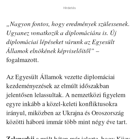
Hirdetés
„Nagyon fontos, hogy eredmények szülessenek.
Ugyanez vonatkozik a diplomáciára is. Új
diplomáciai lépéseket várunk az Egyesült
Államok elnökének képviselőitől”
–
fogalmazott.
Az Egyesült Államok vezette diplomáciai
kezdeményezések az elmúlt időszakban
jelentősen lelassultak. A nemzetközi figyelem
egyre inkább a közel-keleti konfliktusokra
irányul, miközben az Ukrajna és Oroszország
közötti háború immár több mint négy éve tart.
Zelenszkij
a múlt héten már jelezte, hogy Kijev