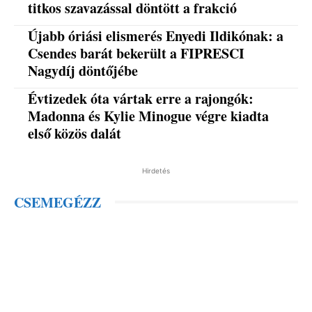
titkos szavazással döntött a frakció
Újabb óriási elismerés Enyedi Ildikónak: a
Csendes barát bekerült a FIPRESCI
Nagydíj döntőjébe
Évtizedek óta vártak erre a rajongók:
Madonna és Kylie Minogue végre kiadta
első közös dalát
Hirdetés
CSEMEGÉZZ