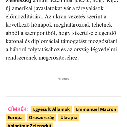
új amerikai javaslatokat vár a tárgyalások
előmozdítására. Az ukrán vezetés szerint a
következő hónapok meghatározóak lehetnek
abból a szempontból, hogy sikerül-e elegendő
katonai és diplomáciai támogatást mozgósítani
a háború folytatásához és az ország légvédelmi
rendszerének megerősítéséhez.
Hirdetés
CÍMKÉK:
Egyesült Államok
Emmanuel Macron
Európa
Oroszország
Ukrajna
Volodimir Zelenszkij