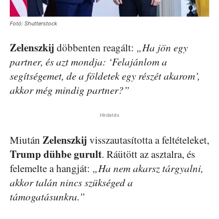
Fotó: Shutterstock
Zelenszkij
döbbenten reagált:
„Ha jön egy
partner, és azt mondja: ‘Felajánlom a
segítségemet, de a földetek egy részét akarom’,
akkor még mindig partner?”
Hirdetés
Zelenszkij
Miután
visszautasította a feltételeket,
Trump dühbe gurult
. Ráütött az asztalra, és
felemelte a hangját:
„Ha nem akarsz tárgyalni,
akkor talán nincs szükséged a
támogatásunkra.”