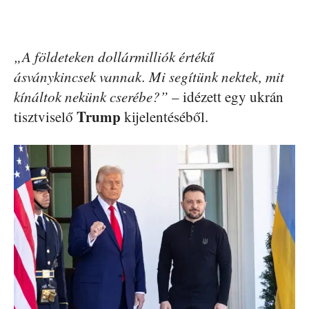
„A földeteken dollármilliók értékű
ásványkincsek vannak. Mi segítünk nektek, mit
kínáltok nekünk cserébe?”
– idézett egy ukrán
Trump
tisztviselő
kijelentéséből.