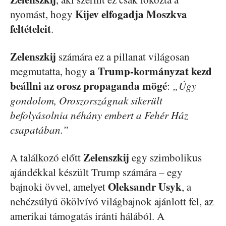
Kijev elfogadja Moszkva
nyomást, hogy
feltételeit
.
Zelenszkij
számára ez a pillanat világosan
a Trump-kormányzat kezd
megmutatta, hogy
beállni az orosz propaganda mögé
:
„Úgy
gondolom, Oroszországnak sikerült
befolyásolnia néhány embert a Fehér Ház
csapatában.”
Zelenszkij
A találkozó előtt
egy szimbolikus
ajándékkal készült Trump számára – egy
Oleksandr Usyk
bajnoki övvel, amelyet
, a
nehézsúlyú ökölvívó világbajnok ajánlott fel, az
amerikai támogatás iránti hálából. A