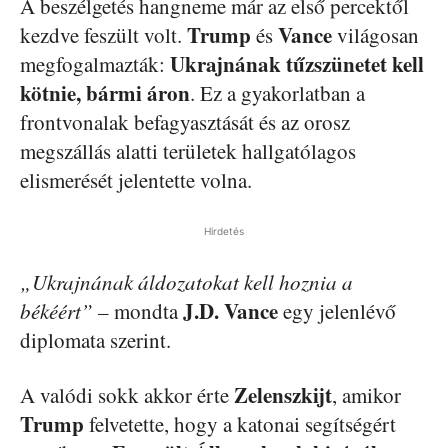
A beszélgetés hangneme már az első percektől
Trump
Vance
kezdve feszült volt.
és
világosan
Ukrajnának tűzszünetet kell
megfogalmazták:
kötnie, bármi áron
. Ez a gyakorlatban a
frontvonalak befagyasztását és az orosz
megszállás alatti területek hallgatólagos
elismerését jelentette volna.
Hirdetés
„Ukrajnának áldozatokat kell hoznia a
J.D. Vance
békéért”
– mondta
egy jelenlévő
diplomata szerint.
Zelenszkijt
A valódi sokk akkor érte
, amikor
Trump
felvetette, hogy a katonai segítségért