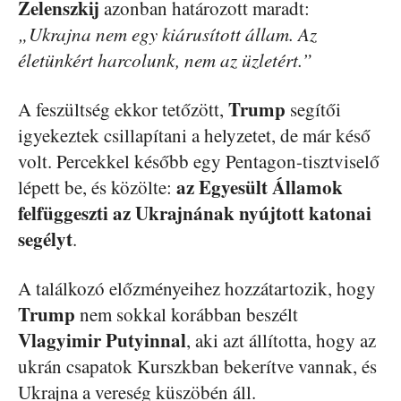
Zelenszkij
azonban határozott maradt:
„Ukrajna nem egy kiárusított állam. Az
életünkért harcolunk, nem az üzletért.”
Trump
A feszültség ekkor tetőzött,
segítői
igyekeztek csillapítani a helyzetet, de már késő
volt. Percekkel később egy Pentagon-tisztviselő
az Egyesült Államok
lépett be, és közölte:
felfüggeszti az Ukrajnának nyújtott katonai
segélyt
.
A találkozó előzményeihez hozzátartozik, hogy
Trump
nem sokkal korábban beszélt
Vlagyimir Putyinnal
, aki azt állította, hogy az
ukrán csapatok Kurszkban bekerítve vannak, és
Ukrajna a vereség küszöbén áll.