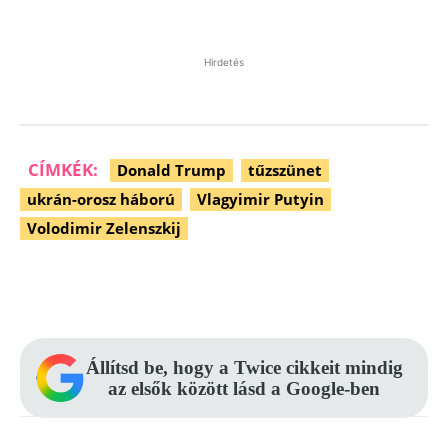
Hirdetés
CÍMKÉK:
Donald Trump
tűzszünet
ukrán-orosz háború
Vlagyimir Putyin
Volodimir Zelenszkij
Facebook
Pinterest
WhatsApp
Állítsd be, hogy a Twice cikkeit mindig
az elsők között lásd a Google-ben