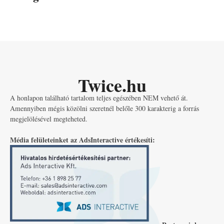
Twice.hu
A honlapon található tartalom teljes egészében NEM vehető át.
Amennyiben mégis közölni szeretnél belőle 300 karakterig a forrás
megjelölésével megteheted.
Média felületeinket az AdsInteractive értékesíti: