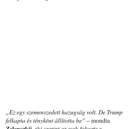
„Ez egy szemenszedett hazugság volt. De Trump
felkapta és tényként állította be”
– mondta
Zelenszkij
, aki szerint ez csak fokozta a