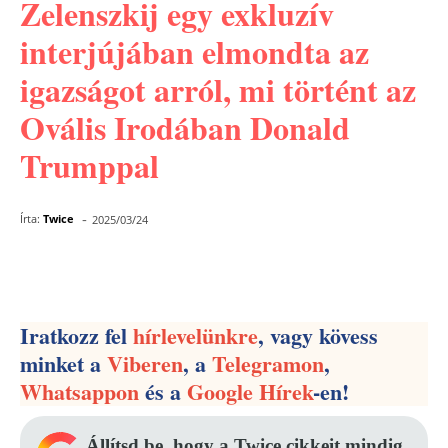
Zelenszkij egy exkluzív
interjújában elmondta az
igazságot arról, mi történt az
Ovális Irodában Donald
Trumppal
-
Írta:
Twice
2025/03/24
Facebook
Pinterest
WhatsApp
Iratkozz fel
hírlevelünkre
, vagy kövess
minket a
Viberen
, a
Telegramon
,
Whatsappon
és a
Google Hírek
-en!
Állítsd be, hogy a Twice cikkeit mindig