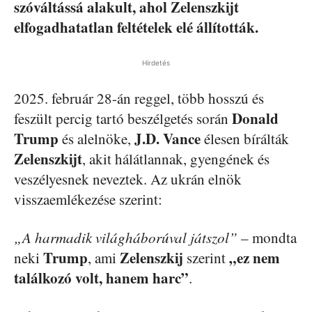
szóváltássá alakult, ahol Zelenszkijt
elfogadhatatlan feltételek elé állították.
Hirdetés
2025. február 28-án reggel, több hosszú és
Donald
feszült percig tartó beszélgetés során
Trump
J.D. Vance
és alelnöke,
élesen bírálták
Zelenszkijt
, akit hálátlannak, gyengének és
veszélyesnek neveztek. Az ukrán elnök
visszaemlékezése szerint:
„A harmadik világháborúval játszol”
– mondta
Trump
Zelenszkij
„ez nem
neki
, ami
szerint
találkozó volt, hanem harc”
.