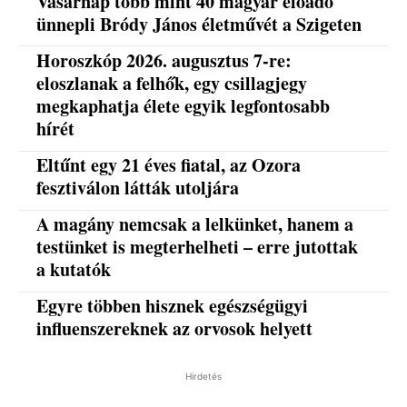
Vasárnap több mint 40 magyar előadó
ünnepli Bródy János életművét a Szigeten
Horoszkóp 2026. augusztus 7-re:
eloszlanak a felhők, egy csillagjegy
megkaphatja élete egyik legfontosabb
hírét
Eltűnt egy 21 éves fiatal, az Ozora
fesztiválon látták utoljára
A magány nemcsak a lelkünket, hanem a
testünket is megterhelheti – erre jutottak
a kutatók
Egyre többen hisznek egészségügyi
influenszereknek az orvosok helyett
Hirdetés