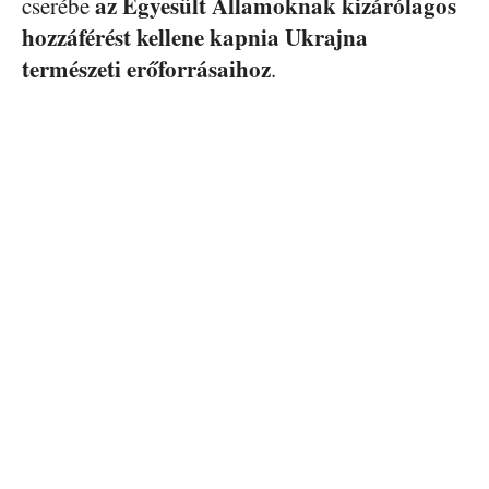
az Egyesült Államoknak kizárólagos
cserébe
hozzáférést kellene kapnia Ukrajna
természeti erőforrásaihoz
.