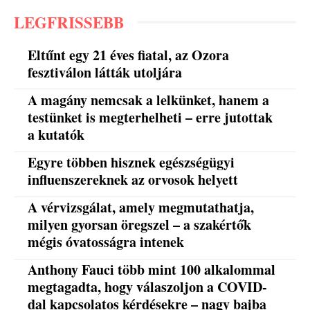
LEGFRISSEBB
Eltűnt egy 21 éves fiatal, az Ozora
fesztiválon látták utoljára
A magány nemcsak a lelkünket, hanem a
testünket is megterhelheti – erre jutottak
a kutatók
Egyre többen hisznek egészségügyi
influenszereknek az orvosok helyett
A vérvizsgálat, amely megmutathatja,
milyen gyorsan öregszel – a szakértők
mégis óvatosságra intenek
Anthony Fauci több mint 100 alkalommal
megtagadta, hogy válaszoljon a COVID-
dal kapcsolatos kérdésekre – nagy bajba