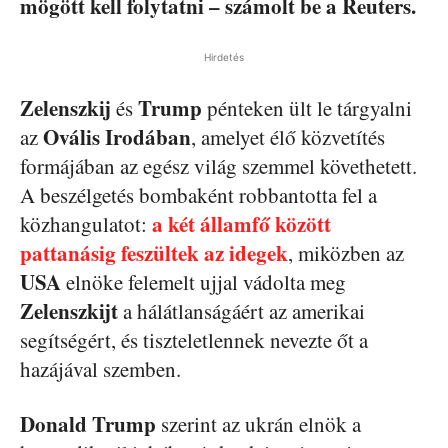
mögött kell folytatni – számolt be a Reuters.
Hirdetés
Zelenszkij
Trump
és
pénteken ült le tárgyalni
Ovális Irodában
az
, amelyet élő közvetítés
formájában az egész világ szemmel követhetett.
A beszélgetés bombaként robbantotta fel a
a két államfő között
közhangulatot:
pattanásig feszültek az idegek
, miközben az
USA
elnöke felemelt ujjal vádolta meg
Zelenszkijt
a hálátlanságáért az amerikai
segítségért, és tiszteletlennek nevezte őt a
hazájával szemben.
Donald Trump
szerint az ukrán elnök a