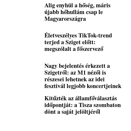
Alig enyhül a hőség, máris
újabb hőhullám csap le
Magyarországra
Életveszélyes TikTok-trend
terjed a Sziget előtt:
megszólalt a főszervező
Nagy bejelentés érkezett a
Szigetről: az M1 nézői is
részesei lehetnek az idei
fesztivál legjobb koncertjeinek
Kitűzték az államfőválasztás
időpontját: a Tisza szombaton
dönt a saját jelöltjéről