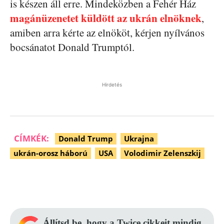
is készen áll erre. Mindeközben a Fehér Ház
magánüzenetet küldött az ukrán elnöknek
,
amiben arra kérte az elnököt, kérjen nyílvános
bocsánatot Donald Trumptól.
Hirdetés
CÍMKÉK:
Donald Trump
Ukrajna
ukrán-orosz háború
USA
Volodimir Zelenszkij
Facebook
Pinterest
WhatsApp
Állítsd be, hogy a Twice cikkeit mindig