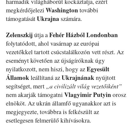
harmadik világháborút kockáztatja, ezért
Washington
megkérdőjelezi
további
Ukrajna
támogatását
számára.
Zelenszkij
Fehér Házból Londonban
útja a
folytatódott, ahol vasárnap az európai
vezetőkkel tartott csúcstalálkozón vett részt. Az
eseményt követően az újságíróknak úgy
Egyesült
nyilatkozott, nem hiszi, hogy az
Államok
Ukrajnának
leállítaná az
nyújtott
segítséget, mert
„a civilizált világ vezetőiként”
Vlagyimir Putyin
nem akarják támogatni
orosz
elnököt. Az ukrán államfő ugyanakkor azt is
megjegyezte, továbbra is felkészült az
esetlegesen felmerülő kihívásokra.