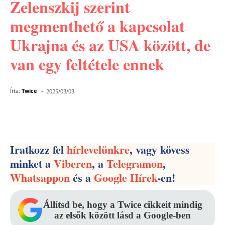
Zelenszkij szerint
megmenthető a kapcsolat
Ukrajna és az USA között, de
van egy feltétele ennek
-
Írta:
Twice
2025/03/03
Facebook
Pinterest
WhatsApp
Iratkozz fel
hírlevelünkre
, vagy kövess
minket a
Viberen
, a
Telegramon
,
Whatsappon
és a
Google Hírek
-en!
Állítsd be, hogy a Twice cikkeit mindig
az elsők között lásd a Google-ben