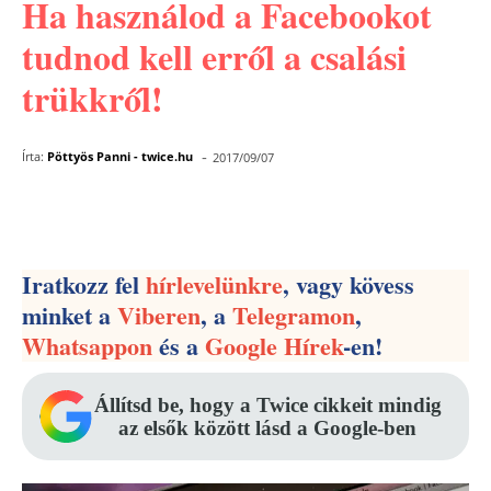
Ha használod a Facebookot
tudnod kell erről a csalási
trükkről!
-
Írta:
Pöttyös Panni - twice.hu
2017/09/07
Facebook
Pinterest
WhatsApp
Iratkozz fel
hírlevelünkre
, vagy kövess
minket a
Viberen
, a
Telegramon
,
Whatsappon
és a
Google Hírek
-en!
Állítsd be, hogy a Twice cikkeit mindig
az elsők között lásd a Google-ben