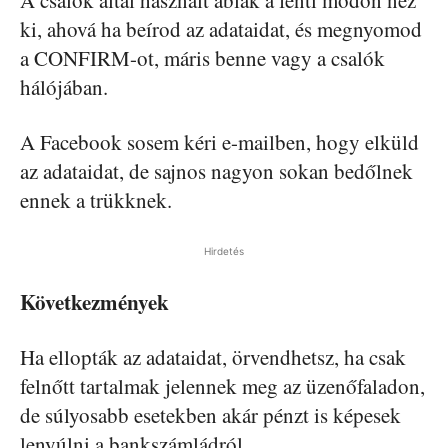
A csalók által használt ablak a fenti módon néz
ki, ahová ha beírod az adataidat, és megnyomod
a CONFIRM-ot, máris benne vagy a csalók
hálójában.
A Facebook sosem kéri e-mailben, hogy elküld
az adataidat, de sajnos nagyon sokan bedőlnek
ennek a trükknek.
Hirdetés
Következmények
Ha ellopták az adataidat, örvendhetsz, ha csak
felnőtt tartalmak jelennek meg az üzenőfaladon,
de súlyosabb esetekben akár pénzt is képesek
lenyúlni a bankszámládról.