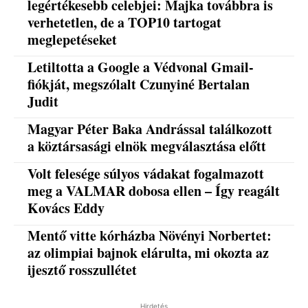
legértékesebb celebjei: Majka továbbra is
verhetetlen, de a TOP10 tartogat
meglepetéseket
Letiltotta a Google a Védvonal Gmail-
fiókját, megszólalt Czunyiné Bertalan
Judit
Magyar Péter Baka Andrással találkozott
a köztársasági elnök megválasztása előtt
Volt felesége súlyos vádakat fogalmazott
meg a VALMAR dobosa ellen – Így reagált
Kovács Eddy
Mentő vitte kórházba Növényi Norbertet:
az olimpiai bajnok elárulta, mi okozta az
ijesztő rosszullétet
Hirdetés