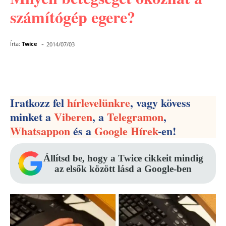
számítógép egere?
-
Írta:
Twice
2014/07/03
Facebook
Pinterest
WhatsApp
Iratkozz fel
hírlevelünkre
, vagy kövess
minket a
Viberen
, a
Telegramon
,
Whatsappon
és a
Google Hírek
-en!
Állítsd be, hogy a Twice cikkeit mindig
az elsők között lásd a Google-ben