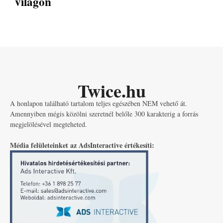
világon
Twice.hu
A honlapon található tartalom teljes egészében NEM vehető át.
Amennyiben mégis közölni szeretnél belőle 300 karakterig a forrás
megjelölésével megteheted.
Média felületeinket az AdsInteractive értékesíti: