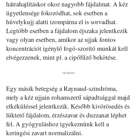
hátrahajlításkor okoz nagyobb fájdalmat. A kéz
ügyetlensége fokozódhat, sok esetben a
hüvelykujj alatti izompárna el is sorvadhat.
Legtöbb esetben a fájdalom éjszaka jelentkezik
vagy olyan esetben, amikor az ujjak fontos
koncentrációt igénylő fogó-szorító munkát kell
elvégezzenek, mint pl. a cipőfűző bekötése.
Hirdetés
Egy másik betegség a Raynaud-szindróma,
mely a kéz ujjain rohamszerű sápadtsággal majd
elkéküléssel jelentkezik. Később kivörösedés és
lüktető fájdalom, érzészavar és duzzanat léphet
fel. A gyógyuláshoz igyekeznünk kell a
keringési zavart normalizálni.