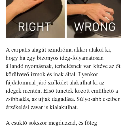
A carpalis alagút szindróma akkor alakul ki,
hogy ha egy bizonyos ideg-folyamatosan
állandó nyomásnak, terhelésnek van kitéve az őt
körülvevő izmok és inak által. Ilyenkor
fájdalommal járó szűkület alakulhat ki az
idegek mentén. Első tünetek között említhető a
zsibbadás, az ujjak dagadása. Súlyosabb esetben
érzékelési zavar is kialakulhat.
A csukló sokszor megduzzad, és főleg