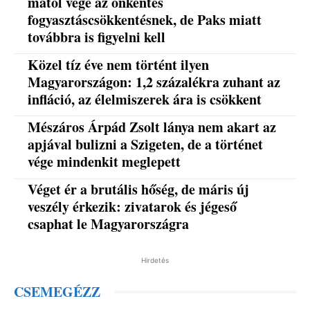
mától vége az önkéntes
fogyasztáscsökkentésnek, de Paks miatt
továbbra is figyelni kell
Közel tíz éve nem történt ilyen
Magyarországon: 1,2 százalékra zuhant az
infláció, az élelmiszerek ára is csökkent
Mészáros Árpád Zsolt lánya nem akart az
apjával bulizni a Szigeten, de a történet
vége mindenkit meglepett
Véget ér a brutális hőség, de máris új
veszély érkezik: zivatarok és jégeső
csaphat le Magyarországra
Hirdetés
CSEMEGÉZZ