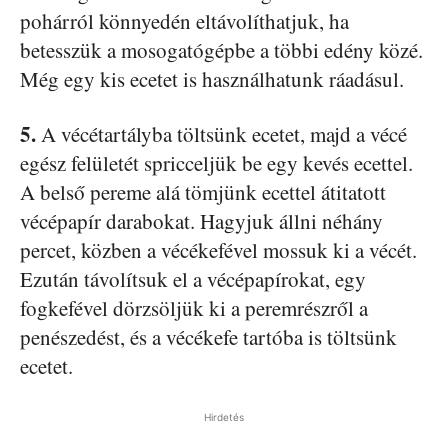
pohárról könnyedén eltávolíthatjuk, ha
betesszük a mosogatógépbe a többi edény közé.
Még egy kis ecetet is használhatunk ráadásul.
5.
A vécétartályba töltsünk ecetet, majd a vécé
egész felületét spricceljük be egy kevés ecettel.
A belső pereme alá tömjünk ecettel átitatott
vécépapír darabokat. Hagyjuk állni néhány
percet, közben a vécékefével mossuk ki a vécét.
Ezután távolítsuk el a vécépapírokat, egy
fogkefével dörzsöljük ki a peremrészről a
penészedést, és a vécékefe tartóba is töltsünk
ecetet.
Hirdetés