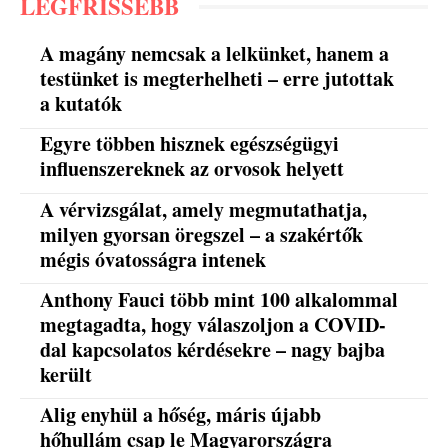
LEGFRISSEBB
A magány nemcsak a lelkünket, hanem a
testünket is megterhelheti – erre jutottak
a kutatók
Egyre többen hisznek egészségügyi
influenszereknek az orvosok helyett
A vérvizsgálat, amely megmutathatja,
milyen gyorsan öregszel – a szakértők
mégis óvatosságra intenek
Anthony Fauci több mint 100 alkalommal
megtagadta, hogy válaszoljon a COVID-
dal kapcsolatos kérdésekre – nagy bajba
került
Alig enyhül a hőség, máris újabb
hőhullám csap le Magyarországra