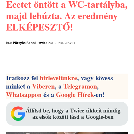
Ecetet öntött a WC-tartályba,
majd lehúzta. Az eredmény
ELKÉPESZTŐ!
-
Írta:
Pöttyös Panni - twice.hu
2016/05/13
Facebook
Pinterest
WhatsApp
Iratkozz fel
hírlevelünkre
, vagy kövess
minket a
Viberen
, a
Telegramon
,
Whatsappon
és a
Google Hírek
-en!
Állítsd be, hogy a Twice cikkeit mindig
az elsők között lásd a Google-ben