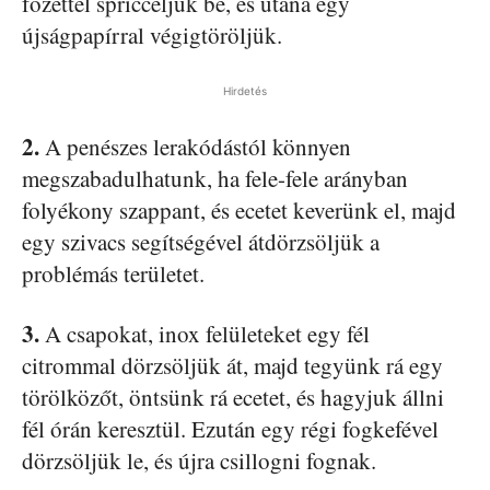
főzettel spricceljük be, és utána egy
újságpapírral végigtöröljük.
Hirdetés
2.
A penészes lerakódástól könnyen
megszabadulhatunk, ha fele-fele arányban
folyékony szappant, és ecetet keverünk el, majd
egy szivacs segítségével átdörzsöljük a
problémás területet.
3.
A csapokat, inox felületeket egy fél
citrommal dörzsöljük át, majd tegyünk rá egy
törölközőt, öntsünk rá ecetet, és hagyjuk állni
fél órán keresztül. Ezután egy régi fogkefével
dörzsöljük le, és újra csillogni fognak.