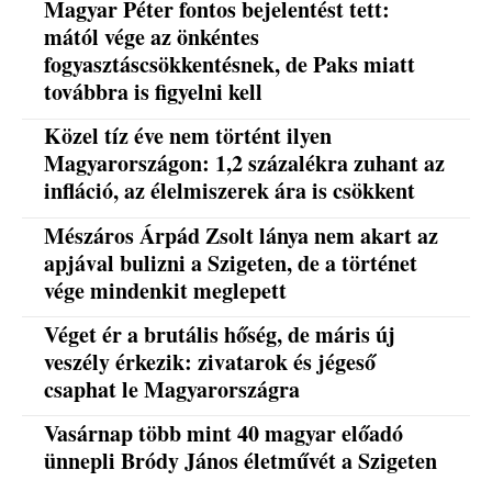
Magyar Péter fontos bejelentést tett:
mától vége az önkéntes
fogyasztáscsökkentésnek, de Paks miatt
továbbra is figyelni kell
Közel tíz éve nem történt ilyen
Magyarországon: 1,2 százalékra zuhant az
infláció, az élelmiszerek ára is csökkent
Mészáros Árpád Zsolt lánya nem akart az
apjával bulizni a Szigeten, de a történet
vége mindenkit meglepett
Véget ér a brutális hőség, de máris új
veszély érkezik: zivatarok és jégeső
csaphat le Magyarországra
Vasárnap több mint 40 magyar előadó
ünnepli Bródy János életművét a Szigeten