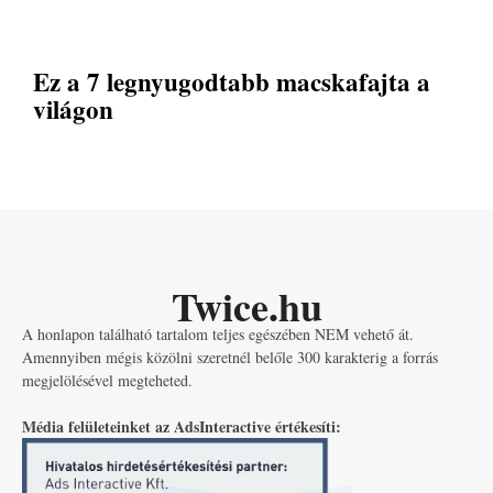
Ez a 7 legnyugodtabb macskafajta a
világon
Twice.hu
A honlapon található tartalom teljes egészében NEM vehető át.
Amennyiben mégis közölni szeretnél belőle 300 karakterig a forrás
megjelölésével megteheted.
Média felületeinket az AdsInteractive értékesíti: