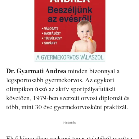
Dr. Gyarmati Andrea
minden bizonnyal a
legsportosabb gyermekorvos. Az egykori
olimpikon úszó az aktív sportpályafutását
követően, 1979-ben szerzett orvosi diplomát és
több, mint 30 éve gyermekorvosként praktizál.
Hirdetés
Első könyvében szakmai tapasztalatából merítve