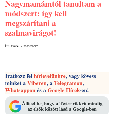
Nagymamámtól tanultam a
módszert: így kell
megszárítani a
szalmavirágot!
-
Írta:
Twice
2023/09/27
Facebook
Pinterest
WhatsApp
Iratkozz fel
hírlevelünkre
, vagy kövess
minket a
Viberen
, a
Telegramon
,
Whatsappon
és a
Google Hírek
-en!
Állítsd be, hogy a Twice cikkeit mindig
az elsők között lásd a Google-ben