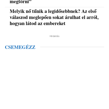
megtörni”
Melyik nő tűnik a legidősebbnek? Az első
válaszod meglepően sokat árulhat el arról,
hogyan látod az embereket
Hirdetés
CSEMEGÉZZ