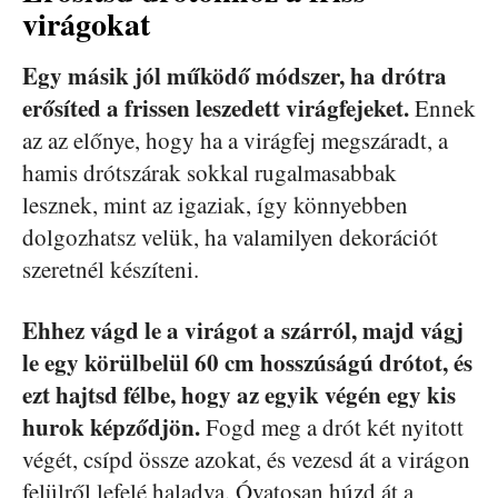
virágokat
Egy másik jól működő módszer, ha drótra
erősíted a frissen leszedett virágfejeket.
Ennek
az az előnye, hogy ha a virágfej megszáradt, a
hamis drótszárak sokkal rugalmasabbak
lesznek, mint az igaziak, így könnyebben
dolgozhatsz velük, ha valamilyen dekorációt
szeretnél készíteni.
Ehhez vágd le a virágot a szárról, majd vágj
le egy körülbelül 60 cm hosszúságú drótot, és
ezt hajtsd félbe, hogy az egyik végén egy kis
hurok képződjön.
Fogd meg a drót két nyitott
végét, csípd össze azokat, és vezesd át a virágon
felülről lefelé haladva. Óvatosan húzd át a