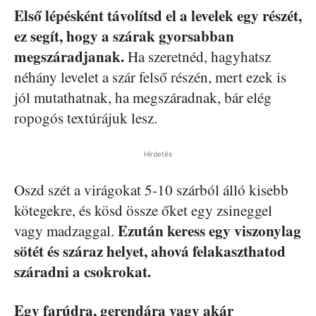
Első lépésként távolítsd el a levelek egy részét,
ez segít, hogy a szárak gyorsabban
megszáradjanak.
Ha szeretnéd, hagyhatsz
néhány levelet a szár felső részén, mert ezek is
jól mutathatnak, ha megszáradnak, bár elég
ropogós textúrájuk lesz.
Hirdetés
Oszd szét a virágokat 5-10 szárból álló kisebb
kötegekre, és kösd össze őket egy zsineggel
Ezután keress egy viszonylag
vagy madzaggal.
sötét és száraz helyet, ahová felakaszthatod
száradni a csokrokat.
Egy farúdra, gerendára vagy akár