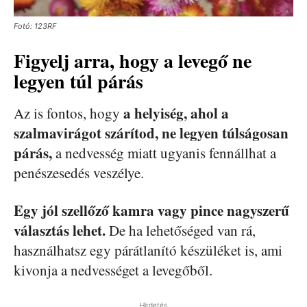
Fotó: 123RF
Figyelj arra, hogy a levegő ne
legyen túl párás
a helyiség, ahol a
Az is fontos, hogy
szalmavirágot szárítod, ne legyen túlságosan
párás,
a nedvesség miatt ugyanis fennállhat a
penészesedés veszélye.
Egy jól szellőző kamra vagy pince nagyszerű
választás lehet.
De ha lehetőséged van rá,
használhatsz egy párátlanító készüléket is, ami
kivonja a nedvességet a levegőből.
Hirdetés