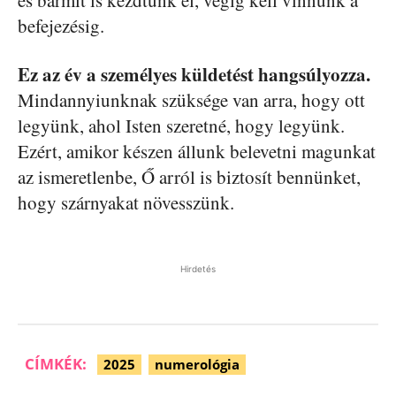
és bármit is kezdtünk el, végig kell vinnünk a
befejezésig.
Ez az év a személyes küldetést hangsúlyozza.
Mindannyiunknak szüksége van arra, hogy ott
legyünk, ahol Isten szeretné, hogy legyünk.
Ezért, amikor készen állunk belevetni magunkat
az ismeretlenbe, Ő arról is biztosít bennünket,
hogy szárnyakat növesszünk.
Hirdetés
CÍMKÉK:
2025
numerológia