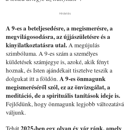
Hirdetés
A 9-es a beteljesedésre, a megismerésre, a
megvilágosodásra, az újjászületésre és a
kinyilatkoztatásra utal.
A megújulás
szimbóluma. A 9-es szám a személyes
küldetések számjegye is, azoké, akik fényt
hoznak, és Isten ajándékait tisztelve teszik a
A 9-es önmagunk
dolgukat itt a földön.
megismeréséről szól, ez az önvizsgálat, a
meditáció, de a spirituális tanítások ideje is.
Fejlődünk, hogy önmagunk legjobb változatává
váljunk.
2025-ben egy olyan év vár ránk, amely
Tehát