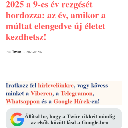
2025 a 9-es év rezgését
hordozza: az év, amikor a
múltat elengedve új életet
kezdhetsz!
-
Írta:
Twice
2025/01/07
Facebook
Pinterest
WhatsApp
Iratkozz fel
hírlevelünkre
, vagy kövess
minket a
Viberen
, a
Telegramon
,
Whatsappon
és a
Google Hírek
-en!
Állítsd be, hogy a Twice cikkeit mindig
az elsők között lásd a Google-ben