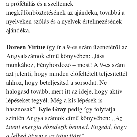
a prófétálás és a szellemek
megkülönböztetésének az ajándéka, továbbá a
nyelveken szólás és a nyelvek értelmezésének
ajándéka.
Doreen Virtue
így ír a 9-es szám üzenetéről az
Angyalszámok című könyvében: „láss
munkához, Fényhordozó – most! A 9-es szám
azt jelenti, hogy minden előfeltételt teljesítettél
ahhoz, hogy beteljesítsd a sorsodat. Ne
halogasd tovább, mert itt az ideje, hogy aktív
lépéseket tegyél. Még a kis lépések is
Kyle Gray
hasznosak”.
pedig így folytatja
szintén Angyalszámok című könyvében:
„Az
isteni energia ébredezik benned. Engedd, hogy
a lelked átvegye az irányítást”.