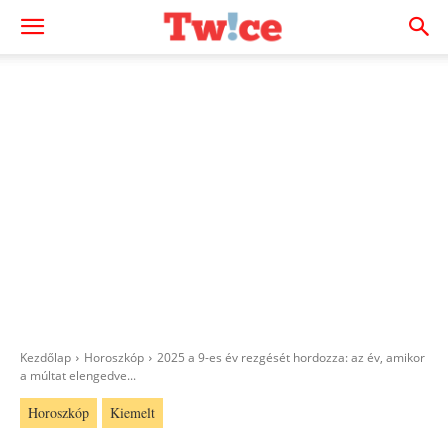
Kezdőlap
Horoszkóp
2025 a 9-es év rezgését hordozza: az év, amikor
a múltat elengedve...
Horoszkóp
Kiemelt