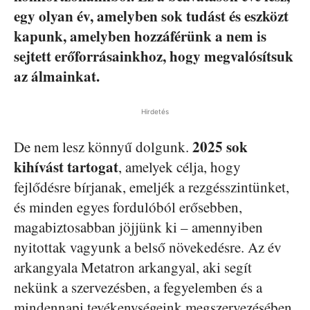
egy olyan év, amelyben sok tudást és eszközt
kapunk, amelyben hozzáférünk a nem is
sejtett erőforrásainkhoz, hogy megvalósítsuk
az álmainkat.
Hirdetés
2025 sok
De nem lesz könnyű dolgunk.
kihívást tartogat
, amelyek célja, hogy
fejlődésre bírjanak, emeljék a rezgésszintünket,
és minden egyes fordulóból erősebben,
magabiztosabban jöjjünk ki – amennyiben
nyitottak vagyunk a belső növekedésre. Az év
arkangyala Metatron arkangyal, aki segít
nekünk a szervezésben, a fegyelemben és a
mindennapi tevékenységeink megszervezésében