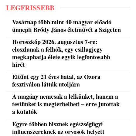
LEGFRISSEBB
Vasárnap több mint 40 magyar előadó
ünnepli Bródy János életművét a Szigeten
Horoszkóp 2026. augusztus 7-re:
eloszlanak a felhők, egy csillagjegy
megkaphatja élete egyik legfontosabb
hírét
Eltűnt egy 21 éves fiatal, az Ozora
fesztiválon látták utoljára
A magány nemcsak a lelkünket, hanem a
testünket is megterhelheti – erre jutottak
a kutatók
Egyre többen hisznek egészségügyi
influenszereknek az orvosok helyett