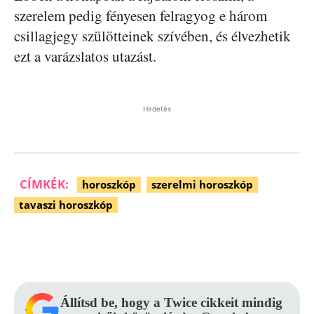
szerelem pedig fényesen felragyog e három
csillagjegy szülötteinek szívében, és élvezhetik
ezt a varázslatos utazást.
Hirdetés
CÍMKÉK:
horoszkóp
szerelmi horoszkóp
tavaszi horoszkóp
Facebook
Pinterest
WhatsApp
Állítsd be, hogy a Twice cikkeit mindig