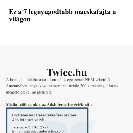
Ez a 7 legnyugodtabb macskafajta a
világon
Twice.hu
A honlapon található tartalom teljes egészében NEM vehető át.
Amennyiben mégis közölni szeretnél belőle 300 karakterig a forrás
megjelölésével megteheted.
Média felületeinket az AdsInteractive értékesíti: