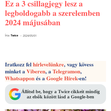
Ez a 3 csillagjegy lesz a
legboldogabb a szerelemben
2024 májusában
-
Írta:
Twice
2024/05/01
Facebook
Pinterest
WhatsApp
Iratkozz fel
hírlevelünkre
, vagy kövess
minket a
Viberen
, a
Telegramon
,
Whatsappon
és a
Google Hírek
-en!
Állítsd be, hogy a Twice cikkeit mindig
az elsők között lásd a Google-ben