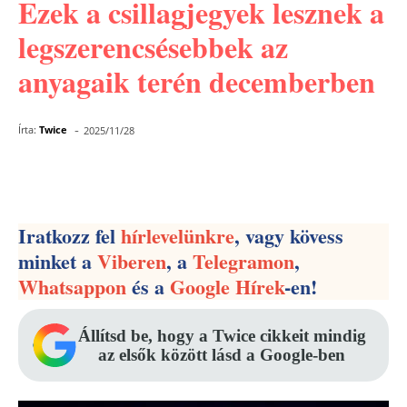
Ezek a csillagjegyek lesznek a
legszerencsésebbek az
anyagaik terén decemberben
-
Írta:
Twice
2025/11/28
Facebook
Pinterest
WhatsApp
Iratkozz fel
hírlevelünkre
, vagy kövess
minket a
Viberen
, a
Telegramon
,
Whatsappon
és a
Google Hírek
-en!
Állítsd be, hogy a Twice cikkeit mindig
az elsők között lásd a Google-ben