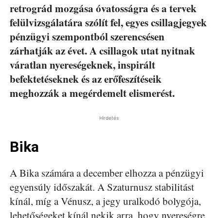
retrográd mozgása óvatosságra és a tervek
felülvizsgálatára szólít fel, egyes csillagjegyek
pénzügyi szempontból szerencsésen
zárhatják az évet. A csillagok utat nyitnak
váratlan nyereségeknek, inspirált
befektetéseknek és az erőfeszítéseik
meghozzák a megérdemelt elismerést.
Hirdetés
Bika
A Bika számára a december elhozza a pénzügyi
egyensúly időszakát. A Szaturnusz stabilitást
kínál, míg a Vénusz, a jegy uralkodó bolygója,
lehetőségeket kínál nekik arra, hogy nyereségre