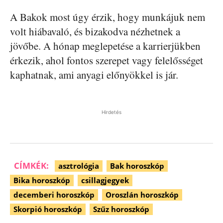
A Bakok most úgy érzik, hogy munkájuk nem
volt hiábavaló, és bizakodva nézhetnek a
jövőbe. A hónap meglepetése a karrierjükben
érkezik, ahol fontos szerepet vagy felelősséget
kaphatnak, ami anyagi előnyökkel is jár.
Hirdetés
CÍMKÉK:
asztrológia
Bak horoszkóp
Bika horoszkóp
csillagjegyek
decemberi horoszkóp
Oroszlán horoszkóp
Skorpió horoszkóp
Szűz horoszkóp