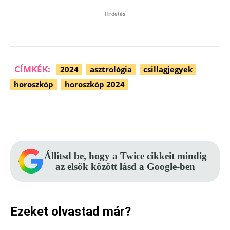
Hirdetés
CÍMKÉK:
2024
asztrológia
csillagjegyek
horoszkóp
horoszkóp 2024
Facebook
Pinterest
WhatsApp
Állítsd be, hogy a Twice cikkeit mindig
az elsők között lásd a Google-ben
Ezeket olvastad már?