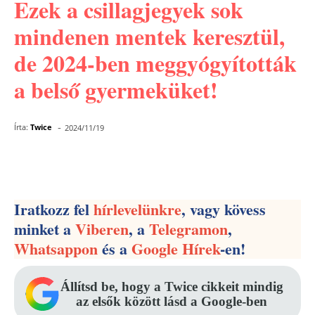
Ezek a csillagjegyek sok
mindenen mentek keresztül,
de 2024-ben meggyógyították
a belső gyermeküket!
-
Írta:
Twice
2024/11/19
Facebook
Pinterest
WhatsApp
Iratkozz fel
hírlevelünkre
, vagy kövess
minket a
Viberen
, a
Telegramon
,
Whatsappon
és a
Google Hírek
-en!
Állítsd be, hogy a Twice cikkeit mindig
az elsők között lásd a Google-ben