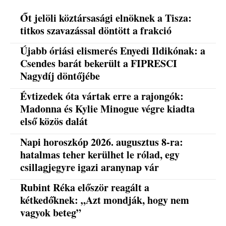
Őt jelöli köztársasági elnöknek a Tisza:
titkos szavazással döntött a frakció
Újabb óriási elismerés Enyedi Ildikónak: a
Csendes barát bekerült a FIPRESCI
Nagydíj döntőjébe
Évtizedek óta vártak erre a rajongók:
Madonna és Kylie Minogue végre kiadta
első közös dalát
Napi horoszkóp 2026. augusztus 8-ra:
hatalmas teher kerülhet le rólad, egy
csillagjegyre igazi aranynap vár
Rubint Réka először reagált a
kétkedőknek: „Azt mondják, hogy nem
vagyok beteg”