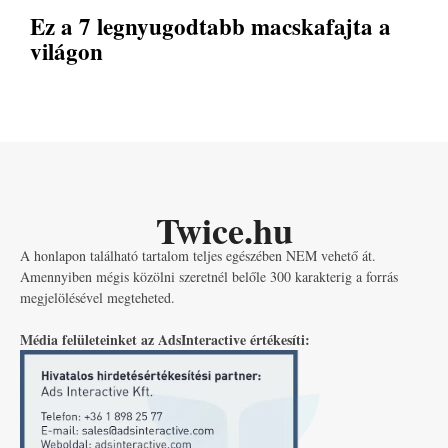
Ez a 7 legnyugodtabb macskafajta a
világon
Twice.hu
A honlapon található tartalom teljes egészében NEM vehető át.
Amennyiben mégis közölni szeretnél belőle 300 karakterig a forrás
megjelölésével megteheted.
Média felületeinket az AdsInteractive értékesíti: