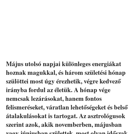
Május utolsó napjai különleges energiákat
hoznak magukkal, és három születési hónap
szülöttei most úgy érezhetik, végre kedvező
irányba fordul az életük. A hónap vége
nemcsak lezárásokat, hanem fontos
felismeréseket, váratlan lehetőségeket és belső
átalakulásokat is tartogat. Az asztrológusok
szerint azok, akik novemberben, májusban
vagy júniusban születtek, most olyan időszak