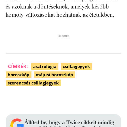
és azoknak a döntéseknek, amelyek később
komoly változásokat hozhatnak az életükben.
Hirdetés
CÍMKÉK:
asztrológia
csillagjegyek
horoszkóp
májusi horoszkóp
szerencsés csillagjegyek
Facebook
Pinterest
WhatsApp
Állítsd be, hogy a Twice cikkeit mindig