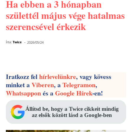
Ha ebben a 3 hónapban
születtél május vége hatalmas
szerencsével érkezik
-
Írta:
Twice
2026/05/24
Facebook
Pinterest
WhatsApp
Iratkozz fel
hírlevelünkre
, vagy kövess
minket a
Viberen
, a
Telegramon
,
Whatsappon
és a
Google Hírek
-en!
Állítsd be, hogy a Twice cikkeit mindig
az elsők között lásd a Google-ben