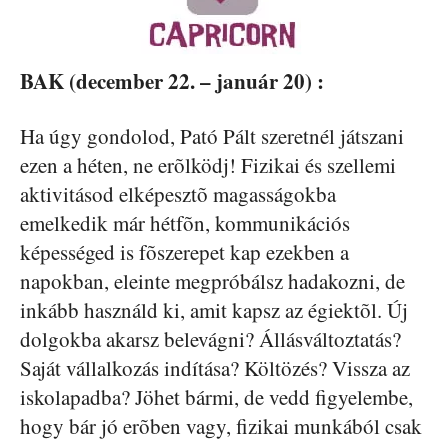
BAK (december 22. – január 20) :
Ha úgy gondolod, Pató Pált szeretnél játszani
ezen a héten, ne erõlködj! Fizikai és szellemi
aktivitásod elképesztõ magasságokba
emelkedik már hétfõn, kommunikációs
képességed is fõszerepet kap ezekben a
napokban, eleinte megpróbálsz hadakozni, de
inkább használd ki, amit kapsz az égiektõl. Új
dolgokba akarsz belevágni? Állásváltoztatás?
Saját vállalkozás indítása? Költözés? Vissza az
iskolapadba? Jöhet bármi, de vedd figyelembe,
hogy bár jó erõben vagy, fizikai munkából csak