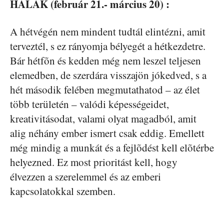
HALAK (február 21.- március 20) :
A hétvégén nem mindent tudtál elintézni, amit
terveztél, s ez rányomja bélyegét a hétkezdetre.
Bár hétfõn és kedden még nem leszel teljesen
elemedben, de szerdára visszajön jókedved, s a
hét második felében megmutathatod – az élet
több területén – valódi képességeidet,
kreativitásodat, valami olyat magadból, amit
alig néhány ember ismert csak eddig. Emellett
még mindig a munkát és a fejlõdést kell elõtérbe
helyezned. Ez most prioritást kell, hogy
élvezzen a szerelemmel és az emberi
kapcsolatokkal szemben.