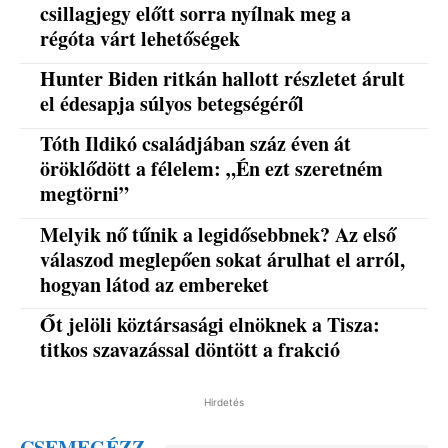
csillagjegy előtt sorra nyílnak meg a
régóta várt lehetőségek
Hunter Biden ritkán hallott részletet árult
el édesapja súlyos betegségéről
Tóth Ildikó családjában száz éven át
öröklődött a félelem: „Én ezt szeretném
megtörni”
Melyik nő tűnik a legidősebbnek? Az első
válaszod meglepően sokat árulhat el arról,
hogyan látod az embereket
Őt jelöli köztársasági elnöknek a Tisza:
titkos szavazással döntött a frakció
Hirdetés
CSEMEGÉZZ