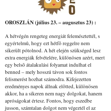
OROSZLÁN (július 23. – augusztus 23) :
A hétvégén rengeteg energiát felemésztettél, s
egyértelmû, hogy ezt hétfõ reggelre nem
sikerült pótolnod. A hét elején szükséged lesz
extra energiák felvételére, különösen azért, mert
egy belsõ átalakulási folyamat indulhat el
benned – mely hosszú távon sok fontos
felismerést hozhat számodra. Kifejezetten
eredményes napok állnak elõtted, különösen
akkor, ha a sikeren nem nagy dolgokat, hanem
apróságokat értesz. Fontos, hogy eszedbe
jusson, számtalan dolgot nem végeztél el az