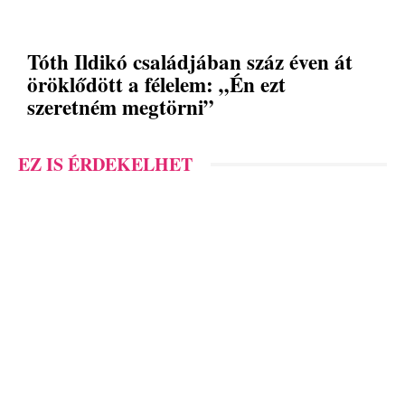
Tóth Ildikó családjában száz éven át
öröklődött a félelem: „Én ezt
szeretném megtörni”
EZ IS ÉRDEKELHET