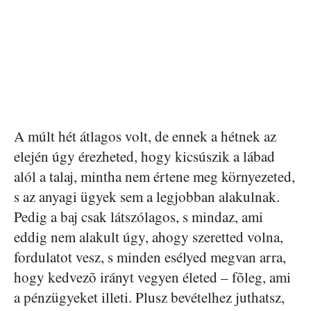
A múlt hét átlagos volt, de ennek a hétnek az
elején úgy érezheted, hogy kicsúszik a lábad
alól a talaj, mintha nem értene meg környezeted,
s az anyagi ügyek sem a legjobban alakulnak.
Pedig a baj csak látszólagos, s mindaz, ami
eddig nem alakult úgy, ahogy szeretted volna,
fordulatot vesz, s minden esélyed megvan arra,
hogy kedvezõ irányt vegyen életed – fõleg, ami
a pénzügyeket illeti. Plusz bevételhez juthatsz,