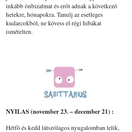
inkább önbizalmat és erõt adnak a következõ
hetekre, hónapokra. Tanulj az esetleges
kudarcokból, ne kövess el régi hibákat
ismételten.
NYILAS (november 23. – december 21) :
Hétfõ és kedd látszólagos nyugalomban telik,