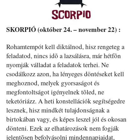
SKORPIÓ (október 24. – november 22) :
Rohamtempót kell diktálnod, hisz rengeteg a
feladatod, nincs idõ a lazsálásra, már hétfõn
nyomják válladat a feladatok terhei. Ne
csodálkozz azon, ha lényeges döntéseket kell
meghoznod, melyek gyorsaságot és
megfontoltságot igényelnek tõled, ne
teketóriázz. A heti konstellációk segítségedre
lesznek, hisz mindkét tulajdonságnak a
birtokában vagy, és képes leszel jól és okosan
dönteni. Ezek az elhatározások nem fogják
jelentõsen befolyásolni mindennapjaidat,