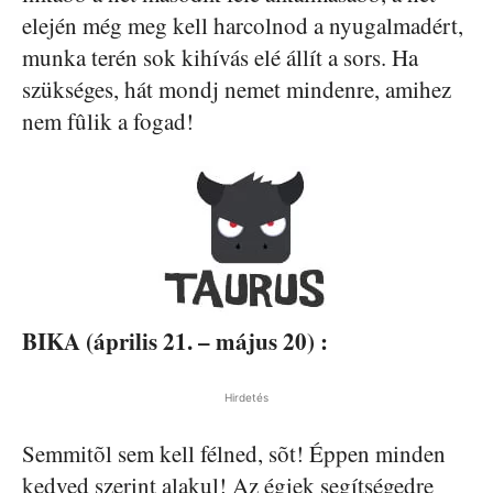
elején még meg kell harcolnod a nyugalmadért,
munka terén sok kihívás elé állít a sors. Ha
szükséges, hát mondj nemet mindenre, amihez
nem fûlik a fogad!
BIKA (április 21. – május 20) :
Hirdetés
Semmitõl sem kell félned, sõt! Éppen minden
kedved szerint alakul! Az égiek segítségedre