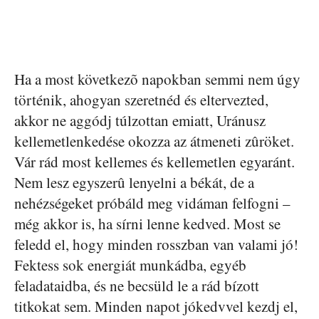
Ha a most következõ napokban semmi nem úgy
történik, ahogyan szeretnéd és eltervezted,
akkor ne aggódj túlzottan emiatt, Uránusz
kellemetlenkedése okozza az átmeneti zûröket.
Vár rád most kellemes és kellemetlen egyaránt.
Nem lesz egyszerû lenyelni a békát, de a
nehézségeket próbáld meg vidáman felfogni –
még akkor is, ha sírni lenne kedved. Most se
feledd el, hogy minden rosszban van valami jó!
Fektess sok energiát munkádba, egyéb
feladataidba, és ne becsüld le a rád bízott
titkokat sem. Minden napot jókedvvel kezdj el,