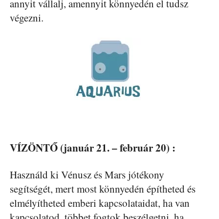
annyit vállalj, amennyit könnyedén el tudsz
végezni.
VÍZÖNTŐ (január 21. – február 20) :
Használd ki Vénusz és Mars jótékony
segítségét, mert most könnyedén építheted és
elmélyítheted emberi kapcsolataidat, ha van
kapcsolatod, többet fogtok beszélgetni, ha