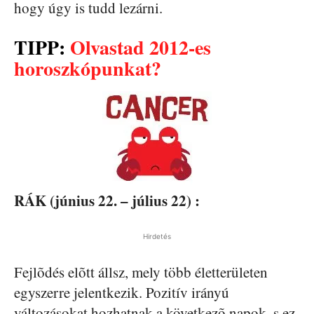
hogy úgy is tudd lezárni.
TIPP:
Olvastad 2012-es
horoszkópunkat?
RÁK (június 22. – július 22) :
Hirdetés
Fejlõdés elõtt állsz, mely több életterületen
egyszerre jelentkezik. Pozitív irányú
változásokat hozhatnak a következõ napok, s ez