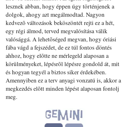
lesznek abban, hogy éppen úgy történjenek a
dolgok, ahogy azt megálmodtad. Nagyon
kedvezõ változások beköszöntét rejti ez a hét,
egy régi álmod, terved megvalósítása válik
valósággá. A lehetõséged megvan, hogy óriási
fába vágd a fejszédet, de ez túl fontos döntés
ahhoz, hogy elõtte ne mérlegeld alaposan a
körülményeket, lépésrõl lépésre gondold át, mit
és hogyan tegyél a biztos siker érdekében.
Amennyiben ez a terv anyagi vonzatú is, akkor a
megkezdés elõtt minden lépést alaposan fontolj
meg.