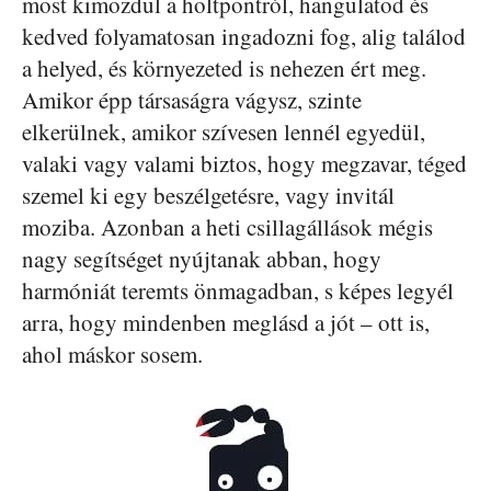
most kimozdul a holtpontról, hangulatod és
kedved folyamatosan ingadozni fog, alig találod
a helyed, és környezeted is nehezen ért meg.
Amikor épp társaságra vágysz, szinte
elkerülnek, amikor szívesen lennél egyedül,
valaki vagy valami biztos, hogy megzavar, téged
szemel ki egy beszélgetésre, vagy invitál
moziba. Azonban a heti csillagállások mégis
nagy segítséget nyújtanak abban, hogy
harmóniát teremts önmagadban, s képes legyél
arra, hogy mindenben meglásd a jót – ott is,
ahol máskor sosem.