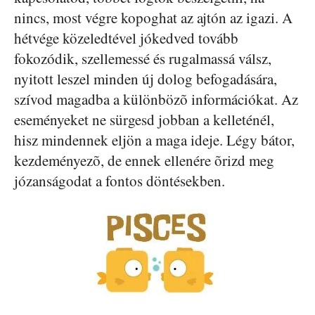
nincs, most végre kopoghat az ajtón az igazi. A
hétvége közeledtével jókedved tovább
fokozódik, szellemessé és rugalmassá válsz,
nyitott leszel minden új dolog befogadására,
szívod magadba a különbözõ információkat. Az
eseményeket ne sürgesd jobban a kelleténél,
hisz mindennek eljön a maga ideje. Légy bátor,
kezdeményezõ, de ennek ellenére õrizd meg
józanságodat a fontos döntésekben.