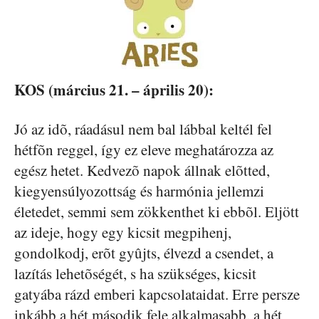
KOS (március 21. – április 20):
Jó az idõ, ráadásul nem bal lábbal keltél fel
hétfõn reggel, így ez eleve meghatározza az
egész hetet. Kedvezõ napok állnak elõtted,
kiegyensúlyozottság és harmónia jellemzi
életedet, semmi sem zökkenthet ki ebbõl. Eljött
az ideje, hogy egy kicsit megpihenj,
gondolkodj, erõt gyûjts, élvezd a csendet, a
lazítás lehetõségét, s ha szükséges, kicsit
gatyába rázd emberi kapcsolataidat. Erre persze
inkább a hét második fele alkalmasabb, a hét