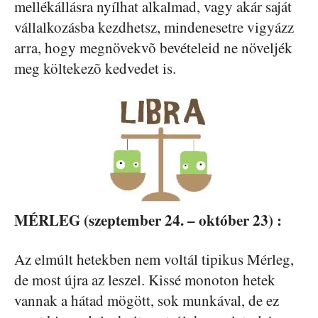
mellékállásra nyílhat alkalmad, vagy akár saját
vállalkozásba kezdhetsz, mindenesetre vigyázz
arra, hogy megnövekvõ bevételeid ne növeljék
meg költekezõ kedvedet is.
MÉRLEG (szeptember 24. – október 23) :
Az elmúlt hetekben nem voltál tipikus Mérleg,
de most újra az leszel. Kissé monoton hetek
vannak a hátad mögött, sok munkával, de ez