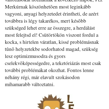
Merkúrnak köszönhetõen most leginkább
vagyoni, anyagi helyzetedet érintheti, de azért
továbbra is légy takarékos, mert késõbb
szükséged lehet erre az összegre, a herdálást
most felejtsd el! Csütörtökön viszont fordul a
kocka, s hirtelen váratlan, kissé problémásnak
tûnõ helyzetekbe sodorhatod magad, szükség
lesz optimizmusodra és gyors
cselekvõképességedre, a teketóriázás most csak
további problémákat okozhat. Fontos lenne
néhány régi, már elavult szokásodon
mihamarabb változtatni.