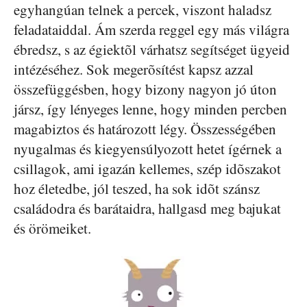
egyhangúan telnek a percek, viszont haladsz
feladataiddal. Ám szerda reggel egy más világra
ébredsz, s az égiektõl várhatsz segítséget ügyeid
intézéséhez. Sok megerõsítést kapsz azzal
összefüggésben, hogy bizony nagyon jó úton
jársz, így lényeges lenne, hogy minden percben
magabiztos és határozott légy. Összességében
nyugalmas és kiegyensúlyozott hetet ígérnek a
csillagok, ami igazán kellemes, szép idõszakot
hoz életedbe, jól teszed, ha sok idõt szánsz
családodra és barátaidra, hallgasd meg bajukat
és örömeiket.