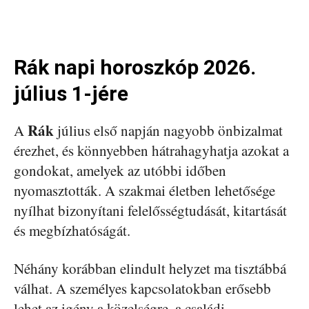
Rák napi horoszkóp 2026.
július 1-jére
Rák
A
július első napján nagyobb önbizalmat
érezhet, és könnyebben hátrahagyhatja azokat a
gondokat, amelyek az utóbbi időben
nyomasztották. A szakmai életben lehetősége
nyílhat bizonyítani felelősségtudását, kitartását
és megbízhatóságát.
Néhány korábban elindult helyzet ma tisztábbá
válhat. A személyes kapcsolatokban erősebb
lehet az igény a közelségre, a családi