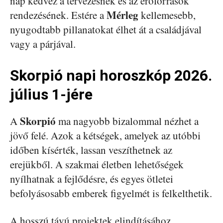
nap kedvez a tervezésnek és az erőforrások
Mérleg
rendezésének. Estére a
kellemesebb,
nyugodtabb pillanatokat élhet át a családjával
vagy a párjával.
Skorpió napi horoszkóp 2026.
július 1-jére
Skorpió
A
ma nagyobb bizalommal nézhet a
jövő felé. Azok a kétségek, amelyek az utóbbi
időben kísérték, lassan veszíthetnek az
erejükből. A szakmai életben lehetőségek
nyílhatnak a fejlődésre, és egyes ötletei
befolyásosabb emberek figyelmét is felkelthetik.
A hosszú távú projektek elindításához