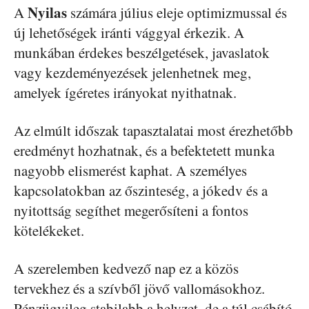
Nyilas
A
számára július eleje optimizmussal és
új lehetőségek iránti vággyal érkezik. A
munkában érdekes beszélgetések, javaslatok
vagy kezdeményezések jelenhetnek meg,
amelyek ígéretes irányokat nyithatnak.
Az elmúlt időszak tapasztalatai most érezhetőbb
eredményt hozhatnak, és a befektetett munka
nagyobb elismerést kaphat. A személyes
kapcsolatokban az őszinteség, a jókedv és a
nyitottság segíthet megerősíteni a fontos
kötelékeket.
A szerelemben kedvező nap ez a közös
tervekhez és a szívből jövő vallomásokhoz.
Pénzügyileg stabilabb a helyzet, de a túl csábító