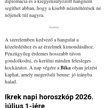
diplomácia és a kiegyensúlyozott hangnem
segíthet abban, hogy a kisebb nézeteltérések ne
nőjenek túl nagyra.
Hirdetés
A szerelemben kedvező a hangulat a
közeledéshez és az érzelmek kimondásához.
Pénzügyileg érdemes hosszabb távon
gondolkodni, és kerülni minden felesleges
Bika
kockázatot. A nap végére a
olyan jelzést
kaphat, amely megerősíti benne: jó irányba
halad.
Ikrek napi horoszkóp 2026.
július 1-jére