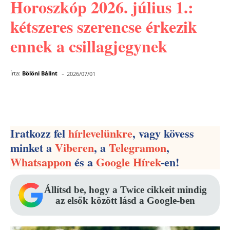
Horoszkóp 2026. július 1.:
kétszeres szerencse érkezik
ennek a csillagjegynek
-
Írta:
Bölöni Bálint
2026/07/01
Facebook
Pinterest
WhatsApp
Iratkozz fel
hírlevelünkre
, vagy kövess
minket a
Viberen
, a
Telegramon
,
Whatsappon
és a
Google Hírek
-en!
Állítsd be, hogy a Twice cikkeit mindig
az elsők között lásd a Google-ben