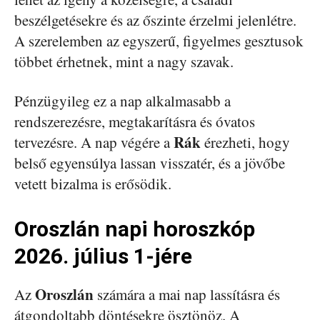
beszélgetésekre és az őszinte érzelmi jelenlétre.
A szerelemben az egyszerű, figyelmes gesztusok
többet érhetnek, mint a nagy szavak.
Pénzügyileg ez a nap alkalmasabb a
rendszerezésre, megtakarításra és óvatos
Rák
tervezésre. A nap végére a
érezheti, hogy
belső egyensúlya lassan visszatér, és a jövőbe
vetett bizalma is erősödik.
Oroszlán napi horoszkóp
2026. július 1-jére
Oroszlán
Az
számára a mai nap lassításra és
átgondoltabb döntésekre ösztönöz. A