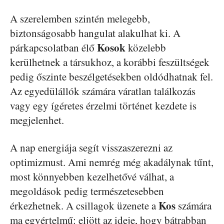
A szerelemben szintén melegebb,
biztonságosabb hangulat alakulhat ki. A
Kosok
párkapcsolatban élő
közelebb
kerülhetnek a társukhoz, a korábbi feszültségek
pedig őszinte beszélgetésekben oldódhatnak fel.
Az egyedülállók számára váratlan találkozás
vagy egy ígéretes érzelmi történet kezdete is
megjelenhet.
A nap energiája segít visszaszerezni az
optimizmust. Ami nemrég még akadálynak tűnt,
most könnyebben kezelhetővé válhat, a
megoldások pedig természetesebben
Kos
érkezhetnek. A csillagok üzenete a
számára
ma egyértelmű: eljött az ideje, hogy bátrabban