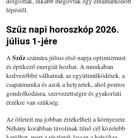
dolgoztak, inkább megóvták egy elhamarkodott
lépéstől.
Szűz napi horoszkóp 2026.
július 1-jére
Szűz
A
számára július első napja optimizmust
és építkező energiát hozhat. A munkában
kedvezőbbé válhatnak az együttműködések, a
csapatmunka és azok a helyzetek, ahol pontos
gondolkodásra, szervezettségre és gyakorlati
érzékre van szükség.
Az ötleteit ma jobban értékelheti a környezete.
Néhány korábban távolinak tűnő cél közelebb
kerülhet, mert a részletek lassan a helyükre