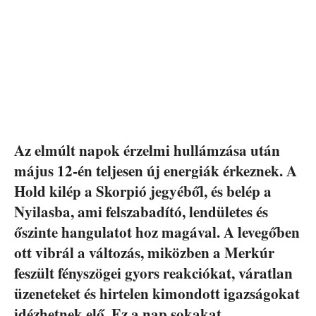
Az elmúlt napok érzelmi hullámzása után
május 12-én teljesen új energiák érkeznek. A
Hold kilép a Skorpió jegyéből, és belép a
Nyilasba, ami felszabadító, lendületes és
őszinte hangulatot hoz magával. A levegőben
ott vibrál a változás, miközben a Merkúr
feszült fényszögei gyors reakciókat, váratlan
üzeneteket és hirtelen kimondott igazságokat
idézhetnek elő. Ez a nap sokakat