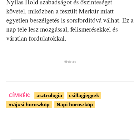
Nyilas Hold szabadságot és őszinteséget
követel, miközben a feszült Merkúr miatt
egyetlen beszélgetés is sorsfordítóvá válhat. Ez a
nap tele lesz mozgással, felismerésekkel és
váratlan fordulatokkal.
Hirdetés
CÍMKÉK:
asztrológia
csillagjegyek
májusi horoszkóp
Napi horoszkóp
Facebook
Pinterest
WhatsApp