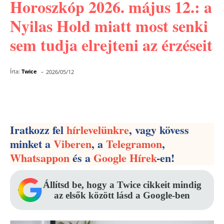
Horoszkóp 2026. május 12.: a
Nyilas Hold miatt most senki
sem tudja elrejteni az érzéseit
-
Írta:
Twice
2026/05/12
Facebook
Pinterest
WhatsApp
Iratkozz fel
hírlevelünkre
, vagy kövess
minket a
Viberen
, a
Telegramon
,
Whatsappon
és a
Google Hírek
-en!
Állítsd be, hogy a Twice cikkeit mindig
az elsők között lásd a Google-ben