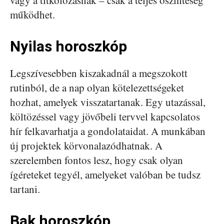
vagy a titkolózásnak – csak a teljes őszinteség
működhet.
Nyilas horoszkóp
Legszívesebben kiszakadnál a megszokott
rutinból, de a nap olyan kötelezettségeket
hozhat, amelyek visszatartanak. Egy utazással,
költözéssel vagy jövőbeli tervvel kapcsolatos
hír felkavarhatja a gondolataidat. A munkában
új projektek körvonalazódhatnak. A
szerelemben fontos lesz, hogy csak olyan
ígéreteket tegyél, amelyeket valóban be tudsz
tartani.
Bak horoszkóp