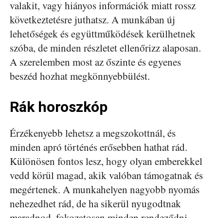
valakit, vagy hiányos információk miatt rossz
következtetésre juthatsz. A munkában új
lehetőségek és együttműködések kerülhetnek
szóba, de minden részletet ellenőrizz alaposan.
A szerelemben most az őszinte és egyenes
beszéd hozhat megkönnyebbülést.
Rák horoszkóp
Érzékenyebb lehetsz a megszokottnál, és
minden apró történés erősebben hathat rád.
Különösen fontos lesz, hogy olyan emberekkel
vedd körül magad, akik valóban támogatnak és
megértenek. A munkahelyen nagyobb nyomás
nehezedhet rád, de ha sikerül nyugodtnak
maradnod, fokozatosan minden rendeződni