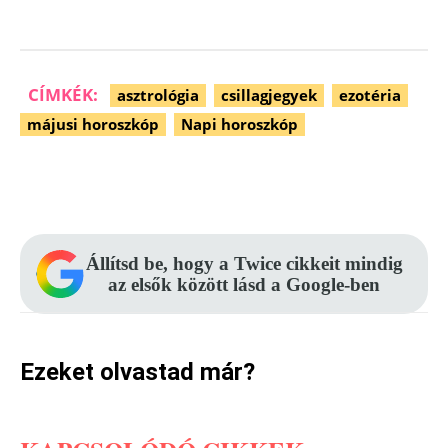
CÍMKÉK:
asztrológia
csillagjegyek
ezotéria
májusi horoszkóp
Napi horoszkóp
Facebook
Pinterest
WhatsApp
Állítsd be, hogy a Twice cikkeit mindig
az elsők között lásd a Google-ben
Ezeket olvastad már?