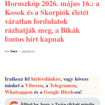
Horoszkóp 2026. május 16.: a
Kosok és a Skorpiók életét
váratlan fordulatok
rázhatják meg, a Bikák
fontos hírt kapnak
-
Írta:
Twice
2026/05/16
Facebook
Pinterest
WhatsApp
Iratkozz fel
hírlevelünkre
, vagy kövess
minket a
Viberen
, a
Telegramon
,
Whatsappon
és a
Google Hírek
-en!
Állítsd be, hogy a Twice cikkeit mindig