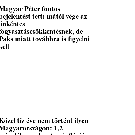
Magyar Péter fontos
bejelentést tett: mától vége az
önkéntes
fogyasztáscsökkentésnek, de
Paks miatt továbbra is figyelni
kell
Közel tíz éve nem történt ilyen
Magyarországon: 1,2