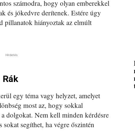
ontos számodra, hogy olyan emberekkel
ak és jókedvre derítenek. Estére úgy
d pillanatok hiányoztak az elmúlt
Hirdetés
– Rák
erül egy téma vagy helyzet, amelyet
ülönbség most az, hogy sokkal
d a dolgokat. Nem kell minden kérdésre
s sokat segíthet, ha végre őszintén