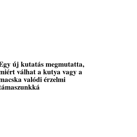
Egy új kutatás megmutatta,
miért válhat a kutya vagy a
macska valódi érzelmi
támaszunkká