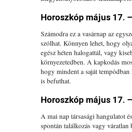
Horoszkóp május 17. –
Számodra ez a vasárnap az egysz
szólhat. Könnyen lehet, hogy oly
egész héten halogattál, vagy kise
környezetedben. A kapkodás most tá
hogy mindent a saját tempódban i
is befuthat.
Horoszkóp május 17. –
A mai nap társasági hangulatot és
spontán találkozás vagy váratlan b