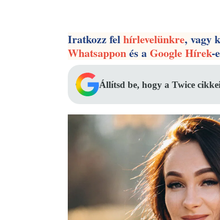
Facebook
Megosztás
Iratkozz fel
hírlevelünkre
, vagy 
Whatsappon
és a
Google Hírek
-
Állítsd be, hogy a Twice cikke