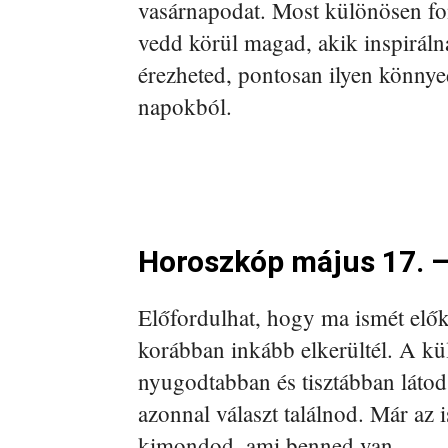
vasárnapodat. Most különösen f
vedd körül magad, akik inspiráln
érezheted, pontosan ilyen könnye
napokból.
Horoszkóp május 17. 
Előfordulhat, hogy ma ismét elők
korábban inkább elkerültél. A k
nyugodtabban és tisztábban láto
azonnal választ találnod. Már az i
kimondod, ami benned van.