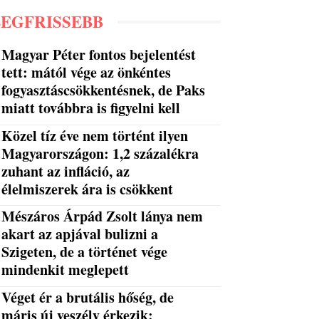
LEGFRISSEBB
Magyar Péter fontos bejelentést
tett: mától vége az önkéntes
fogyasztáscsökkentésnek, de Paks
miatt továbbra is figyelni kell
Közel tíz éve nem történt ilyen
Magyarországon: 1,2 százalékra
zuhant az infláció, az
élelmiszerek ára is csökkent
Mészáros Árpád Zsolt lánya nem
akart az apjával bulizni a
Szigeten, de a történet vége
mindenkit meglepett
Véget ér a brutális hőség, de
máris új veszély érkezik: