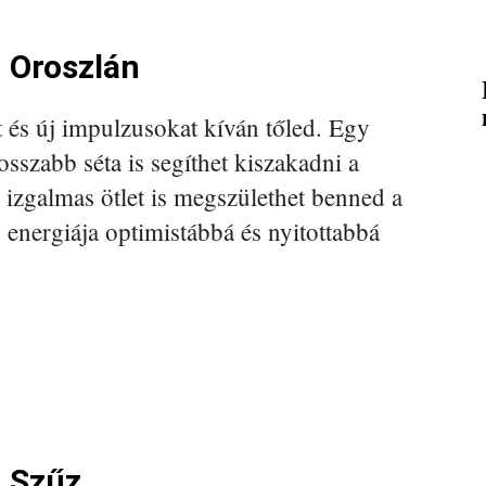
 Oroszlán
t és új impulzusokat kíván tőled. Egy
sszabb séta is segíthet kiszakadni a
izgalmas ötlet is megszülethet benned a
 energiája optimistábbá és nyitottabbá
– Szűz