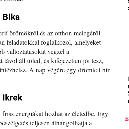
 Bika
erű örömökről és az otthon melegéről
an feladatokkal foglalkozol, amelyeket
bb változtatásokat végzel a
vol áll tőled, és kifejezetten jót tesz,
ntézhetsz. A nap végére egy örömteli hír
 Ikrek
 friss energiákat hozhat az életedbe. Egy
E
eszélgetés teljesen áthangolhatja a