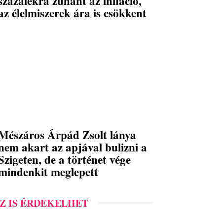
százalékra zuhant az infláció,
az élelmiszerek ára is csökkent
Mészáros Árpád Zsolt lánya
nem akart az apjával bulizni a
Szigeten, de a történet vége
mindenkit meglepett
Z IS ÉRDEKELHET