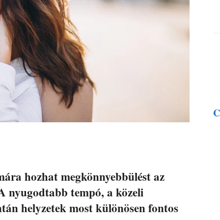
C
ámára hozhat megkönnyebbülést az
 A nyugodtabb tempó, a közeli
ontán helyzetek most különösen fontos