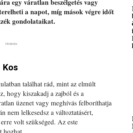
ra egy váratlan beszélgetés vagy
terelheti a napot, míg mások végre időt
zék gondolataikat.
Hirdetés
– Kos
latban találhat rád, mint az elmúlt
z, hogy kiszakadj a zajból és a
atlan üzenet vagy meghívás felboríthatja
lán nem lelkesedsz a változtatásért,
erre volt szükséged. Az este
t hozhat.