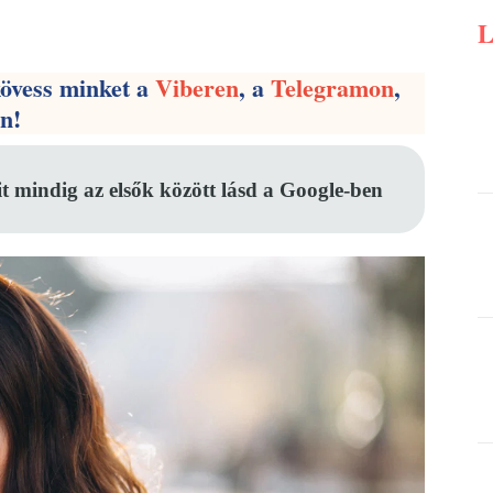
Pinterest
WhatsApp
Email
kövess minket a
Viberen
, a
Telegramon
,
en!
it mindig az elsők között lásd a Google-ben