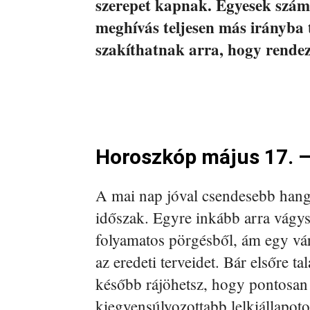
szerepet kapnak. Egyesek számá
meghívás teljesen más irányba 
szakíthatnak arra, hogy rendez
Horoszkóp május 17. 
A mai nap jóval csendesebb hangu
időszak. Egyre inkább arra vágys
folyamatos pörgésből, ám egy vár
az eredeti terveidet. Bár elsőre ta
később rájöhetsz, hogy pontosan 
kiegyensúlyozottabb lelkiállapoto