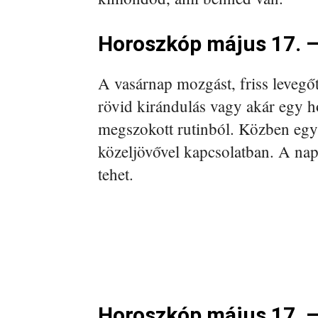
Horoszkóp május 17. –
A vasárnap mozgást, friss levegő
rövid kirándulás vagy akár egy ho
megszokott rutinból. Közben egy 
közeljövővel kapcsolatban. A nap
tehet.
Horoszkóp május 17. 