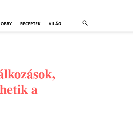
HOBBY
RECEPTEK
VILÁG
álkozások,
hetik a