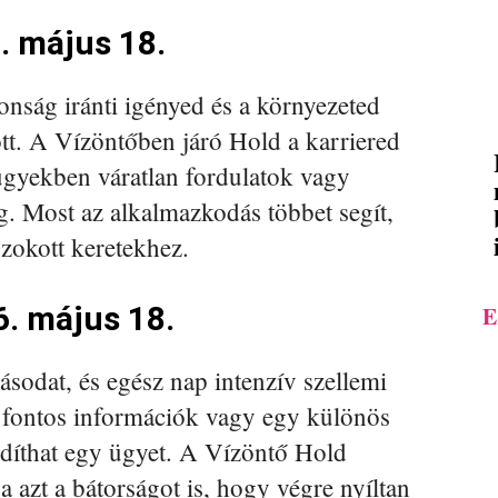
. május 18.
tonság iránti igényed és a környezeted
ött. A Vízöntőben járó Hold a karriered
i ügyekben váratlan fordulatok vagy
g. Most az alkalmazkodás többet segít,
zokott keretekhez.
6. május 18.
E
sodat, és egész nap intenzív szellemi
k, fontos információk vagy egy különös
ordíthat egy ügyet. A Vízöntő Hold
a azt a bátorságot is, hogy végre nyíltan