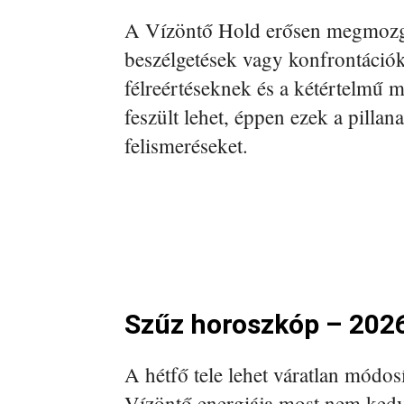
A Vízöntő Hold erősen megmozgat
beszélgetések vagy konfrontáció
félreértéseknek és a kétértelmű 
feszült lehet, éppen ezek a pillan
felismeréseket.
Szűz horoszkóp – 2026
A hétfő tele lehet váratlan módos
Vízöntő energiája most nem kedve