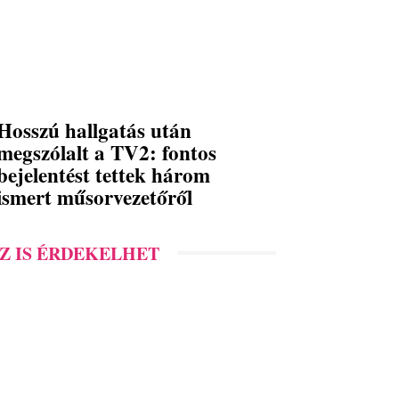
Hosszú hallgatás után
megszólalt a TV2: fontos
bejelentést tettek három
ismert műsorvezetőről
Z IS ÉRDEKELHET