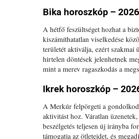
Bika horoszkóp – 2026
A hétfő feszültséget hozhat a biz
kiszámíthatatlan viselkedése köz
területét aktiválja, ezért szakma
hirtelen döntések jelenhetnek me
mint a merev ragaszkodás a megs
Ikrek horoszkóp – 202
A Merkúr felpörgeti a gondolkodá
aktivitást hoz. Váratlan üzenete
beszélgetés teljesen új irányba f
támogatja az ötleteidet, és megadj