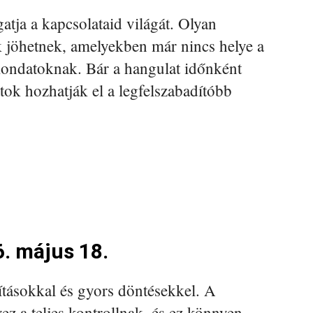
ja a kapcsolataid világát. Olyan
k jöhetnek, amelyekben már nincs helye a
mondatoknak. Bár a hangulat időnként
atok hozhatják el a legfelszabadítóbb
. május 18.
ításokkal és gyors döntésekkel. A
z a teljes kontrollnak, és ez könnyen