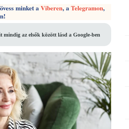
kövess minket a
Viberen
, a
Telegramon
,
en!
it mindig az elsők között lásd a Google-ben