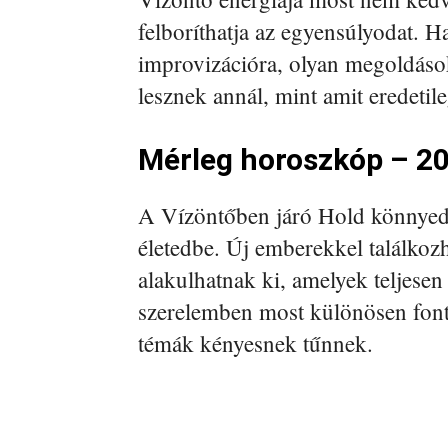
felboríthatja az egyensúlyodat. H
improvizációra, olyan megoldások
lesznek annál, mint amit eredetile
Mérleg horoszkóp – 20
A Vízöntőben járó Hold könnyede
életedbe. Új emberekkel találkoz
alakulhatnak ki, amelyek teljesen
szerelemben most különösen fonto
témák kényesnek tűnnek.