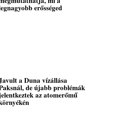
megmutathatja, mi a
legnagyobb erősséged
Javult a Duna vízállása
Paksnál, de újabb problémák
jelentkeztek az atomerőmű
környékén