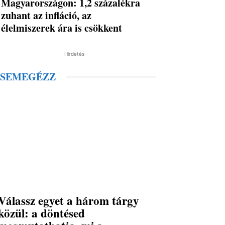
Magyarországon: 1,2 százalékra
zuhant az infláció, az
élelmiszerek ára is csökkent
Hirdetés
SEMEGÉZZ
Válassz egyet a három tárgy
közül: a döntésed