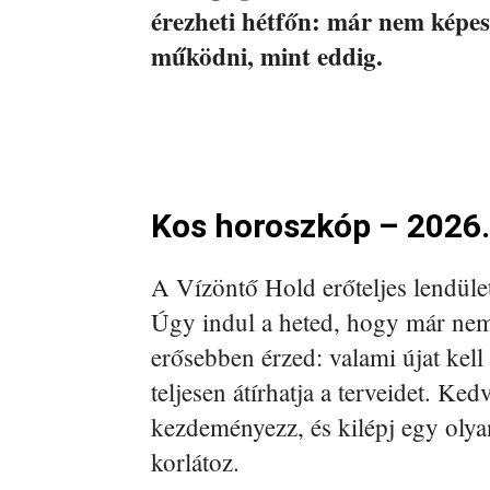
érezheti hétfőn: már nem képes
működni, mint eddig.
Kos horoszkóp – 2026.
A Vízöntő Hold erőteljes lendület
Úgy indul a heted, hogy már nem 
erősebben érzed: valami újat kell
teljesen átírhatja a terveidet. Ke
kezdeményezz, és kilépj egy olya
korlátoz.