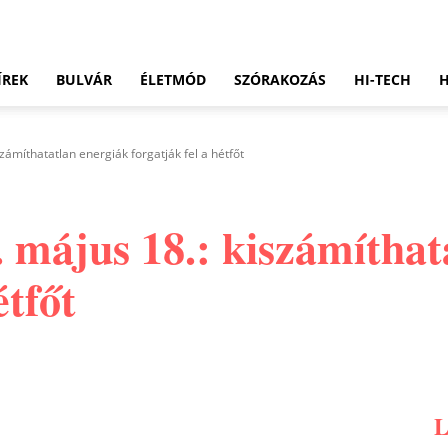
ÍREK
BULVÁR
ÉLETMÓD
SZÓRAKOZÁS
HI-TECH
ámíthatatlan energiák forgatják fel a hétfőt
 május 18.: kiszámíthat
étfőt
Pinterest
WhatsApp
Email