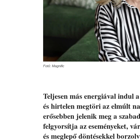
Fotó: Magnific
Teljesen más energiával indul a
és hirtelen megtöri az elmúlt 
erősebben jelenik meg a szaba
felgyorsítja az eseményeket, vár
és meglepő döntésekkel borzolva