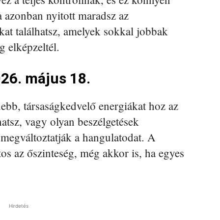
a azonban nyitott maradsz az
at találhatsz, amelyek sokkal jobbak
g elképzeltél.
26. május 18.
bb, társaságkedvelő energiákat hoz az
hatsz, vagy olyan beszélgetések
 megváltoztatják a hangulatodat. A
s az őszinteség, még akkor is, ha egyes
Hirdetés