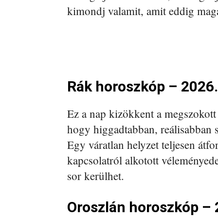
kimondj valamit, amit eddig maga
Rák horoszkóp – 2026.
Ez a nap kizökkent a megszokott 
hogy higgadtabban, reálisabban s
Egy váratlan helyzet teljesen átf
kapcsolatról alkotott véleményede
sor kerülhet.
Oroszlán horoszkóp – 