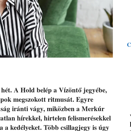
C
 hét. A Hold belép a Vízöntő jegyébe,
napok megszokott ritmusát. Egyre
dság iránti vágy, miközben a Merkúr
atlan hírekkel, hirtelen felismerésekkel
 a kedélyeket. Több csillagjegy is úgy