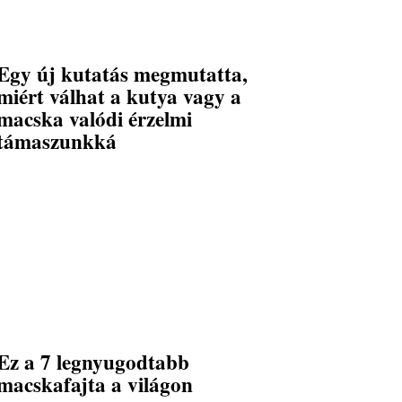
Egy új kutatás megmutatta,
miért válhat a kutya vagy a
macska valódi érzelmi
támaszunkká
Ez a 7 legnyugodtabb
macskafajta a világon