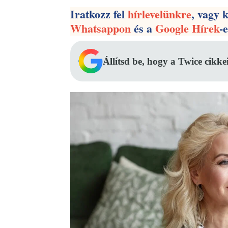
Iratkozz fel
hírlevelünkre
, vagy 
Whatsappon
és a
Google Hírek
-
Állítsd be, hogy a Twice cikke