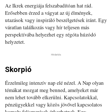
Az Ikrek energiája felszabadítóan hat rád.
Erősebben érzed a vágyat az új élmények,
utazások vagy inspiráló beszélgetések iránt. Egy
váratlan találkozás vagy hír teljesen más
perspektívába helyezhet egy régóta húzódó
helyzetet.
Hirdetés
Skorpió
Érzelmileg intenzív nap elé nézel. A Nap olyan
témákat mozgat meg benned, amelyeket már
nem lehet tovább elkerülni. Kapcsolatokkal,
pénzügyekkel vagy közös jövővel kapcsolatos
komoly felismerések érkezhetnek. Egy