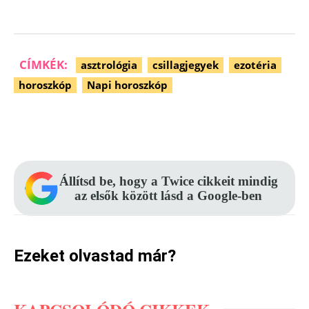
CÍMKÉK:
asztrológia
csillagjegyek
ezotéria
horoszkóp
Napi horoszkóp
Facebook
Pinterest
WhatsApp
Állítsd be, hogy a Twice cikkeit mindig
az elsők között lásd a Google-ben
Ezeket olvastad már?