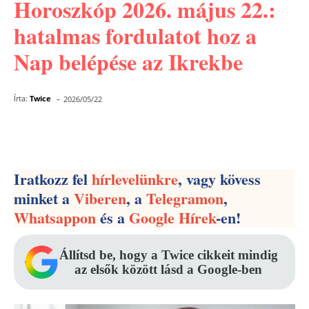
Horoszkóp 2026. május 22.:
hatalmas fordulatot hoz a
Nap belépése az Ikrekbe
-
Írta:
Twice
2026/05/22
Facebook
Pinterest
WhatsApp
Iratkozz fel
hírlevelünkre
, vagy kövess
minket a
Viberen
, a
Telegramon
,
Whatsappon
és a
Google Hírek
-en!
Állítsd be, hogy a Twice cikkeit mindig
az elsők között lásd a Google-ben