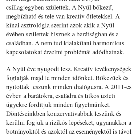
csillagjegyben születtek.
A Nyúl bőkezű,
megbízható és tele van kreatív ötletekkel. A
kínai asztrológia szerint azok akik a Nyúl
évében születtek hisznek a barátságban és a
családban. A nem tud kialakítani harmonikus
kapcsolatokat érzelmi problémái adódhatnak.
A Nyúl éve nyugodt lesz. Kreatív tevékenységek
foglalják majd le minden időnket. Bőkezűek és
nyitottak leszünk minden dialógusra. A 2011-es
évben a barátokra, családra és titkos üzleti
ügyekre fordítjuk minden figyelmünket.
Döntéseinkben konzervatívabbak leszünk és
kerülni fogjuk a rizikós lépéseket, ugyanakkor a
botrányoktól és azoktól az eseményektől is távol