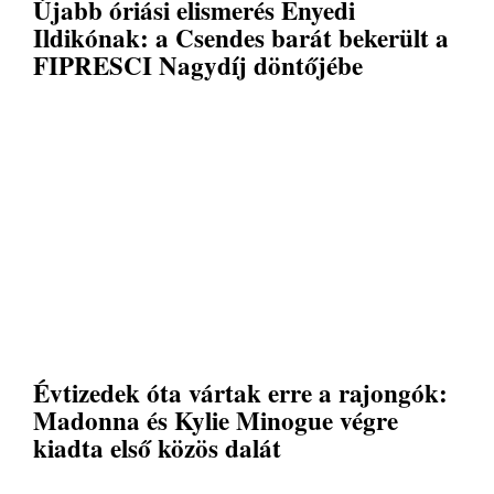
Újabb óriási elismerés Enyedi
Ildikónak: a Csendes barát bekerült a
FIPRESCI Nagydíj döntőjébe
Évtizedek óta vártak erre a rajongók:
Madonna és Kylie Minogue végre
kiadta első közös dalát