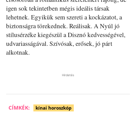
igen sok tekintetben mégis ideális társak
lehetnek. Egyikük sem szereti a kockázatot, a
biztonságra törekednek. Reálisak. A Nyúl jó
stílusérzéke kiegészül a Disznó kedvességével,
udvariasságával. Szívósak, erősek, jó párt
alkotnak.
Hirdetés
CÍMKÉK:
kínai horoszkóp
Facebook
Pinterest
WhatsApp