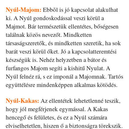
Nyúl-Majom:
Ebbõl is jó kapcsolat alakulhat
ki. A Nyúl gondoskodással veszi körül a
Majmot. Bár természetük ellentétes, bőségesen
találnak közös nevezőt. Mindketten
társaságszeretők, és mindketten szeretik, ha sok
barát veszi körül őket. Jó a kapcsolatteremtési
készségük is. Nehéz helyzetben a bátor és
furfangos Majom segíti a kishitű Nyulat. A
Nyúl felnéz rá, s ez imponál a Majomnak. Tartós
együttélésre mindenképpen alkalmas kötödés.
Nyúl-Kakas:
Az ellentétek lehetetlenné teszik,
hogy jól megférjenek egymással. A Kakas
hencegő és felületes, és ez a Nyúl számára
elviselhetetlen, hiszen ő a biztonságra törekszik.