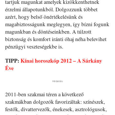
tartjuk magunkat amelyek kizökkenthetnek
érzelmi állapotunkból. Dolgozzunk többet
azért, hogy belső önértékelésünk és
magabiztosságunk meglegyen, így bízni fogunk
magunkban és döntéseinkben. A túlzott
biztonság és komfort iránti óhaj néha belevihet
pénzügyi veszteségekbe is.
TIPP:
Kínai horoszkóp 2012 – A Sárkány
Éve
Hirdetés
2011-ben szakmai téren a következő
szakmákban dolgozók favorizáltak: színészek,
festők, divattervezők, énekesek, asztrológusok,