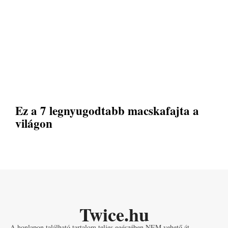
Ez a 7 legnyugodtabb macskafajta a
világon
Twice.hu
A honlapon található tartalom teljes egészében NEM vehető át.