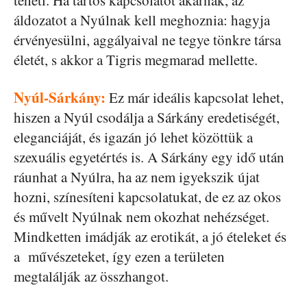
teheti. Ha tartós kapcsolatot akarnak, az
áldozatot a Nyúlnak kell meghoznia: hagyja
érvényesülni, aggályaival ne tegye tönkre társa
életét, s akkor a Tigris megmarad mellette.
Nyúl-Sárkány:
Ez már ideális kapcsolat lehet,
hiszen a Nyúl csodálja a Sárkány eredetiségét,
eleganciáját, és igazán jó lehet közöttük a
szexuális egyetértés is. A Sárkány egy idő után
ráunhat a Nyúlra, ha az nem igyekszik újat
hozni, színesíteni kapcsolatukat, de ez az okos
és művelt Nyúlnak nem okozhat nehézséget.
Mindketten imádják az erotikát, a jó ételeket és
a művészeteket, így ezen a területen
megtalálják az összhangot.