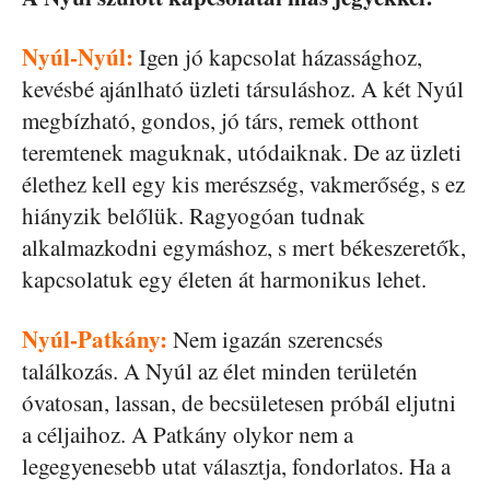
Nyúl-Nyúl:
Igen jó kapcsolat házassághoz,
kevésbé ajánlható üzleti társuláshoz. A két Nyúl
megbízható, gondos, jó társ, remek otthont
teremtenek maguknak, utódaiknak. De az üzleti
élethez kell egy kis merészség, vakmerőség, s ez
hiányzik belőlük. Ragyogóan tudnak
alkalmazkodni egymáshoz, s mert békeszeretők,
kapcsolatuk egy életen át harmonikus lehet.
Nyúl-Patkány:
Nem igazán szerencsés
találkozás. A Nyúl az élet minden területén
óvatosan, lassan, de becsületesen próbál eljutni
a céljaihoz. A Patkány olykor nem a
legegyenesebb utat választja, fondorlatos. Ha a