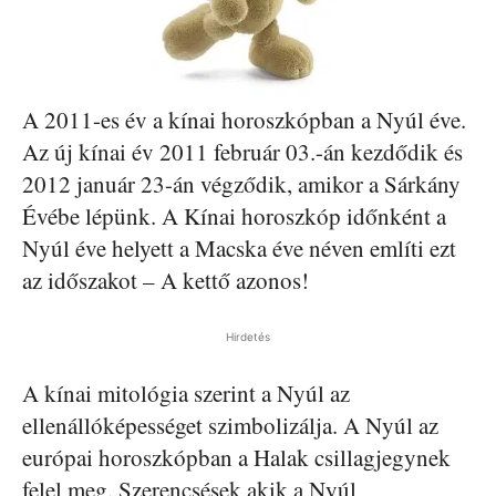
A 2011-es év a kínai horoszkópban a Nyúl éve.
Az új kínai év 2011 február 03.-án kezdődik és
2012 január 23-án végződik, amikor a Sárkány
Évébe lépünk. A Kínai horoszkóp időnként a
Nyúl éve helyett a Macska éve néven említi ezt
az időszakot – A kettő azonos!
Hirdetés
A kínai mitológia szerint a Nyúl az
ellenállóképességet szimbolizálja. A Nyúl az
európai horoszkópban a Halak csillagjegynek
felel meg. Szerencsések akik a Nyúl