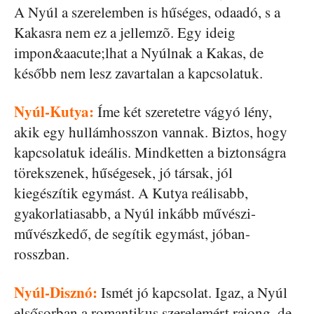
A Nyúl a szerelemben is hűséges, odaadó, s a
Kakasra nem ez a jellemzõ. Egy ideig
impon&aacute;lhat a Nyúlnak a Kakas, de
később nem lesz zavartalan a kapcsolatuk.
Nyúl-Kutya:
Íme két szeretetre vágyó lény,
akik egy hullámhosszon vannak. Biztos, hogy
kapcsolatuk ideális. Mindketten a biztonságra
törekszenek, hűségesek, jó társak, jól
kiegészítik egymást. A Kutya reálisabb,
gyakorlatiasabb, a Nyúl inkább művészi-
művészkedő, de segítik egymást, jóban-
rosszban.
Nyúl-Disznó:
Ismét jó kapcsolat. Igaz, a Nyúl
elsősorban a romantikus szerelemért rajong, de