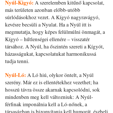
Nyúl-Kigyó:
A szerelemben kitűnő kapcsolat,
más területen azonban előbb-utóbb
súrlódásokhoz vezet. A Kígyó nagyravágyó,
kevésre becsüli a Nyulat. Ha a Nyúl itt is
megmutatja, hogy képes felülmúlni önmagát, a
Kígyó – hűtlenségei ellenére – visszatér
társához. A Nyúl, ha őszintén szereti a Kígyót,
házasságukat, kapcsolatukat harmonikussá
tudja tenni.
Nyúl-Ló:
A Ló hiú, olykor öntelt, a Nyúl
szerény. Már ez is ellentétekhez vezethet; ha
hosszú távra össze akarnak kapcsolódni, sok
mindenben meg kell változniuk: A Nyúl-
férfinak imponálnia kell a Ló-nőnek, a
társaságban is bizonyítania kell humorát, észbeli