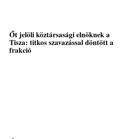
Őt jelöli köztársasági elnöknek a
Tisza: titkos szavazással döntött a
frakció