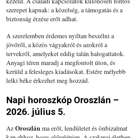
kezeld. A családi kapcsolatok különösen fontos
szerepet kapnak: a közelség, a támogatás és a
biztonság érzése erőt adhat.
A szerelemben érdemes nyíltan beszélni a
jövőről, a közös vágyakról és azokról a
tervekről, amelyeket eddig talán halogattatok.
Anyagi téren maradj a megfontolt úton, és
kerüld a felesleges kiadásokat. Estére mélyebb
lelki béke érkezhet meg hozzád.
Napi horoszkóp Oroszlán –
2026. július 5.
Oroszlán
Az
ma erőt, lendületet és önbizalmat
kap ahhoz, hogy előrelépjen. A szakmai életben