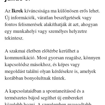
Ikrek
Az
kíváncsisága ma különösen erős lehet.
Új információk, váratlan beszélgetések vagy
fontos felismerések alakíthatják át azt, ahogyan
egy munkahelyi vagy személyes helyzetre
tekintesz.
A szakmai életben előtérbe kerülhet a
kommunikáció. Most gyorsan reagálsz, könnyen
kapcsolódsz másokhoz, és képes vagy
megoldást találni olyan kérdésekre is, amelyek
korábban bonyolultnak tűntek.
A kapcsolataidban a spontaneitásod és a
természetes bájod segíthet új embereket
közelebb hozni. A szerelemben nyugodtabb,