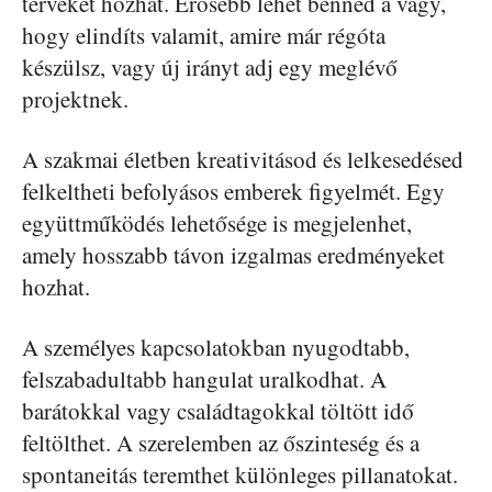
terveket hozhat. Erősebb lehet benned a vágy,
hogy elindíts valamit, amire már régóta
készülsz, vagy új irányt adj egy meglévő
projektnek.
A szakmai életben kreativitásod és lelkesedésed
felkeltheti befolyásos emberek figyelmét. Egy
együttműködés lehetősége is megjelenhet,
amely hosszabb távon izgalmas eredményeket
hozhat.
A személyes kapcsolatokban nyugodtabb,
felszabadultabb hangulat uralkodhat. A
barátokkal vagy családtagokkal töltött idő
feltölthet. A szerelemben az őszinteség és a
spontaneitás teremthet különleges pillanatokat.