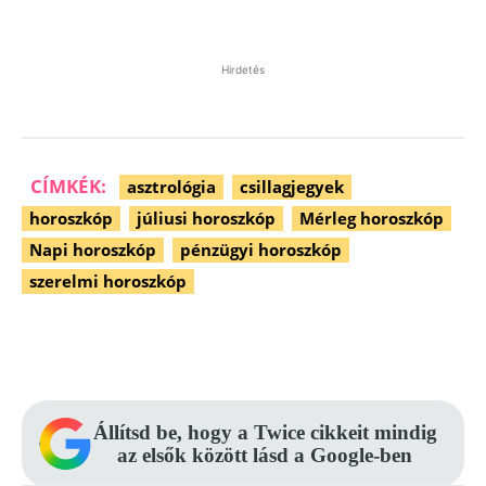
Hirdetés
CÍMKÉK:
asztrológia
csillagjegyek
horoszkóp
júliusi horoszkóp
Mérleg horoszkóp
Napi horoszkóp
pénzügyi horoszkóp
szerelmi horoszkóp
Facebook
Pinterest
WhatsApp
Állítsd be, hogy a Twice cikkeit mindig
az elsők között lásd a Google-ben