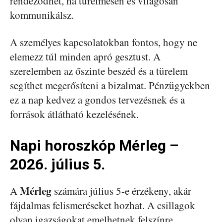
rendeződhet, ha türelmesen és világosan
kommunikálsz.
A személyes kapcsolatokban fontos, hogy ne
elemezz túl minden apró gesztust. A
szerelemben az őszinte beszéd és a türelem
segíthet megerősíteni a bizalmat. Pénzügyekben
ez a nap kedvez a gondos tervezésnek és a
források átlátható kezelésének.
Napi horoszkóp Mérleg –
2026. július 5.
Mérleg
A
számára július 5-e érzékeny, akár
fájdalmas felismeréseket hozhat. A csillagok
olyan igazságokat emelhetnek felszínre,