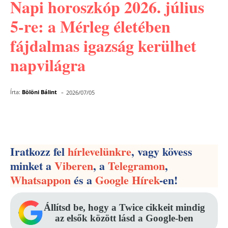
Napi horoszkóp 2026. július
5-re: a Mérleg életében
fájdalmas igazság kerülhet
napvilágra
-
Írta:
Bölöni Bálint
2026/07/05
Facebook
Pinterest
WhatsApp
Iratkozz fel
hírlevelünkre
, vagy kövess
minket a
Viberen
, a
Telegramon
,
Whatsappon
és a
Google Hírek
-en!
Állítsd be, hogy a Twice cikkeit mindig
az elsők között lásd a Google-ben