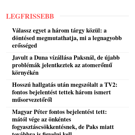
LEGFRISSEBB
Válassz egyet a három tárgy közül: a
döntésed megmutathatja, mi a legnagyobb
erősséged
Javult a Duna vízállása Paksnál, de újabb
problémák jelentkeztek az atomerőmű
környékén
Hosszú hallgatás után megszólalt a TV2:
fontos bejelentést tettek három ismert
műsorvezetőről
Magyar Péter fontos bejelentést tett:
mától vége az önkéntes
fogyasztáscsökkentésnek, de Paks miatt
továbbra is figyelni kell