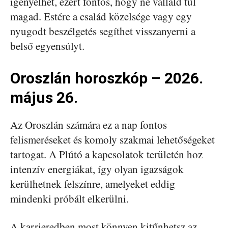
igényelhet, ezért fontos, hogy ne vállald túl
magad. Estére a család közelsége vagy egy
nyugodt beszélgetés segíthet visszanyerni a
belső egyensúlyt.
Oroszlán horoszkóp – 2026.
május 26.
Az Oroszlán számára ez a nap fontos
felismeréseket és komoly szakmai lehetőségeket
tartogat. A Plútó a kapcsolatok területén hoz
intenzív energiákat, így olyan igazságok
kerülhetnek felszínre, amelyeket eddig
mindenki próbált elkerülni.
A karrieredben most könnyen kitűnhetsz az