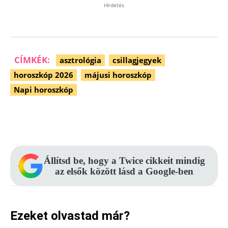
Hirdetés
CÍMKÉK:
asztrológia
csillagjegyek
horoszkóp 2026
májusi horoszkóp
Napi horoszkóp
Facebook
Pinterest
WhatsApp
Állítsd be, hogy a Twice cikkeit mindig
az elsők között lásd a Google-ben
Ezeket olvastad már?