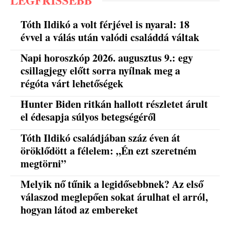
LEGFRISSEBB
Tóth Ildikó a volt férjével is nyaral: 18
évvel a válás után valódi családdá váltak
Napi horoszkóp 2026. augusztus 9.: egy
csillagjegy előtt sorra nyílnak meg a
régóta várt lehetőségek
Hunter Biden ritkán hallott részletet árult
el édesapja súlyos betegségéről
Tóth Ildikó családjában száz éven át
öröklődött a félelem: „Én ezt szeretném
megtörni”
Melyik nő tűnik a legidősebbnek? Az első
válaszod meglepően sokat árulhat el arról,
hogyan látod az embereket