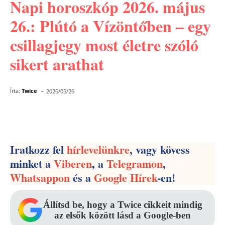
Napi horoszkóp 2026. május
26.: Plútó a Vízöntőben – egy
csillagjegy most életre szóló
sikert arathat
-
Írta:
Twice
2026/05/26
Facebook
Pinterest
WhatsApp
Iratkozz fel
hírlevelünkre
, vagy kövess
minket a
Viberen
, a
Telegramon
,
Whatsappon
és a
Google Hírek
-en!
Állítsd be, hogy a Twice cikkeit mindig
az elsők között lásd a Google-ben