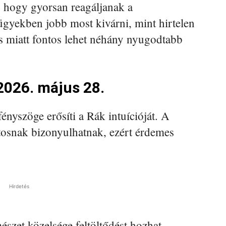
, hogy gyorsan reagáljanak a
gyekben jobb most kivárni, mint hirtelen
s miatt fontos lehet néhány nyugodtabb
2026. május 28.
nyszöge erősíti a Rák intuícióját. A
osnak bizonyulhatnak, ezért érdemes
Hirdetés
észet közelsége feltöltődést hozhat.