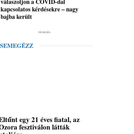
válaszoljon a COVID-dal
kapcsolatos kérdésekre – nagy
bajba került
Hirdetés
SEMEGÉZZ
Eltűnt egy 21 éves fiatal, az
Ozora fesztiválon látták