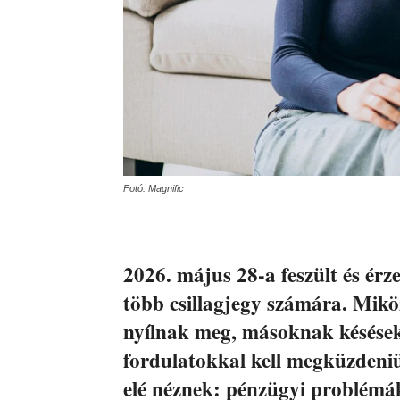
Fotó: Magnific
2026. május 28-a feszült és érz
több csillagjegy számára. Mikö
nyílnak meg, másoknak késésekk
fordulatokkal kell megküzdeni
elé néznek: pénzügyi problémák