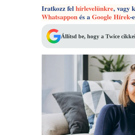
Iratkozz fel
hírlevelünkre
, vagy 
Whatsappon
és a
Google Hírek
-
Állítsd be, hogy a Twice cikke