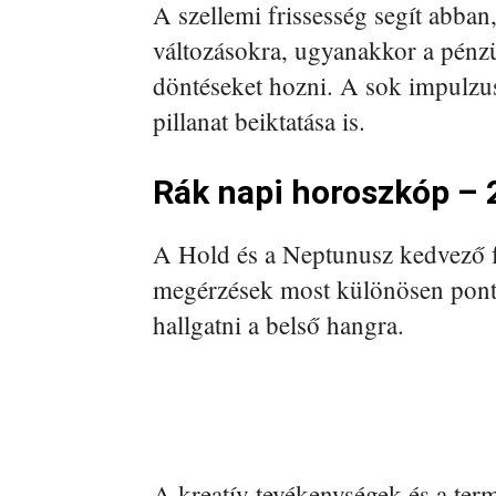
A szellemi frissesség segít abban
változásokra, ugyanakkor a pénzü
döntéseket hozni. A sok impulzu
pillanat beiktatása is.
Rák napi horoszkóp – 
A Hold és a Neptunusz kedvező fé
megérzések most különösen pont
hallgatni a belső hangra.
A kreatív tevékenységek és a term