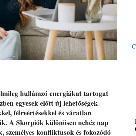
C
elmileg hullámzó energiákat tartogat
zben egyesek előtt új lehetőségek
el, félreértésekkel és váratlan
ük. A Skorpiók különösen nehéz nap
, személyes konfliktusok és fokozódó