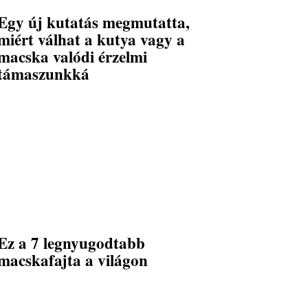
Egy új kutatás megmutatta,
miért válhat a kutya vagy a
macska valódi érzelmi
támaszunkká
Ez a 7 legnyugodtabb
macskafajta a világon