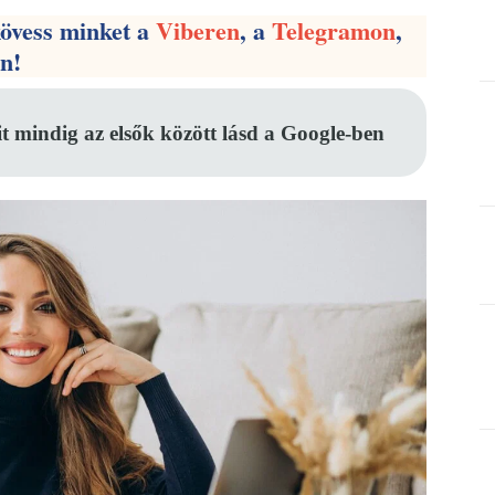
kövess minket a
Viberen
, a
Telegramon
,
en!
it mindig az elsők között lásd a Google-ben