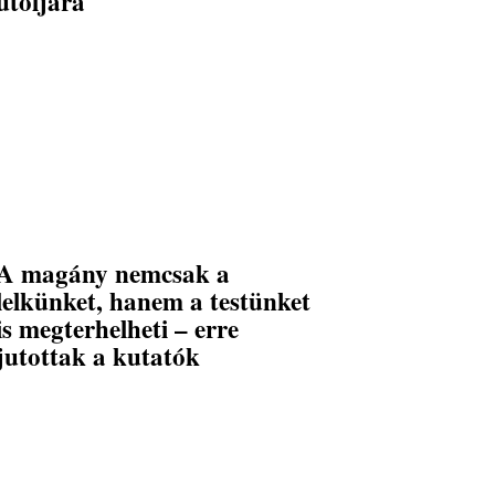
utoljára
A magány nemcsak a
lelkünket, hanem a testünket
is megterhelheti – erre
jutottak a kutatók