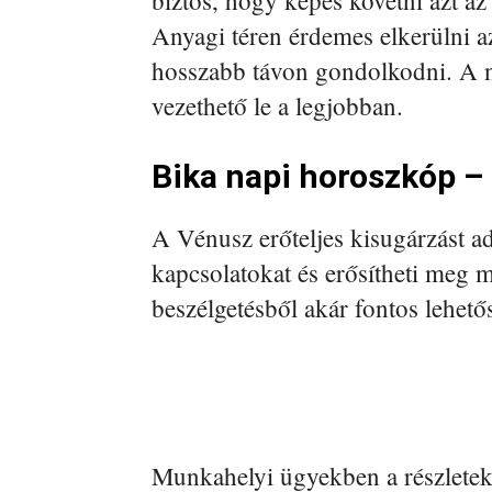
biztos, hogy képes követni azt az
Anyagi téren érdemes elkerülni a
hosszabb távon gondolkodni. A n
vezethető le a legjobban.
Bika napi horoszkóp –
A Vénusz erőteljes kisugárzást a
kapcsolatokat és erősítheti meg 
beszélgetésből akár fontos lehetős
Munkahelyi ügyekben a részletek