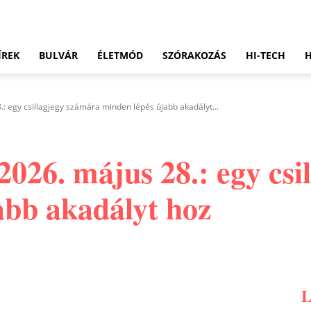
ÍREK
BULVÁR
ÉLETMÓD
SZÓRAKOZÁS
HI-TECH
: egy csillagjegy számára minden lépés újabb akadályt...
026. május 28.: egy csi
abb akadályt hoz
Pinterest
WhatsApp
Email