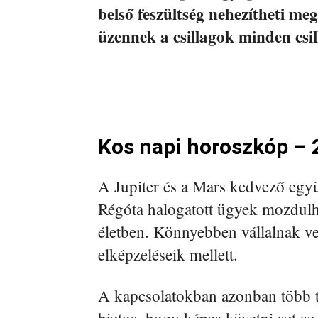
belső feszültség nehezítheti m
üzennek a csillagok minden csi
Kos napi horoszkóp – 
A Jupiter és a Mars kedvező együt
Régóta halogatott ügyek mozdulh
életben. Könnyebben vállalnak vez
elképzeléseik mellett.
A kapcsolatokban azonban több t