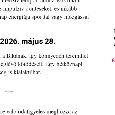
 intenzív tempót, amit a Kos diktál.
z impulzív döntéseket, és inkább
ap energiája sporttal vagy mozgással
 2026. május 28.
d a Bikának, így könnyedén teremthet
E
meglévő kötődéseit. Egy hétköznapi
ég is kialakulhat.
Hirdetés
re való odafigyelés meghozza az