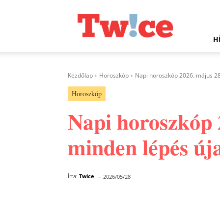
Twice.hu
H
Kezdőlap
Horoszkóp
Napi horoszkóp 2026. május 28.
Horoszkóp
Napi horoszkóp 2
minden lépés új
-
Írta:
Twice
2026/05/28
Facebook
Megosztás