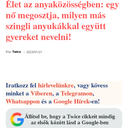
Élet az anyaközösségben: egy
nő megosztja, milyen más
szingli anyukákkal együtt
gyereket nevelni!
-
Írta:
Twice
2023/01/21
Facebook
Pinterest
WhatsApp
Iratkozz fel
hírlevelünkre
, vagy kövess
minket a
Viberen
, a
Telegramon
,
Whatsappon
és a
Google Hírek
-en!
Állítsd be, hogy a Twice cikkeit mindig
az elsők között lásd a Google-ben