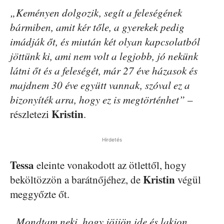
„Keményen dolgozik, segít a feleségének
bármiben, amit kér tőle, a gyerekek pedig
imádják őt, és miután két olyan kapcsolatból
jöttünk ki, ami nem volt a legjobb, jó nekünk
látni őt és a feleségét, már 27 éve házasok és
majdnem 30 éve együtt vannak, szóval ez a
bizonyíték arra, hogy ez is megtörténhet”
–
Kristin
részletezi
.
Hirdetés
Tessa
eleinte vonakodott az ötlettől, hogy
Kristin
beköltözzön a barátnőjéhez, de
végül
meggyőzte őt.
„Mondtam neki, hogy jöjjön ide és lakjon