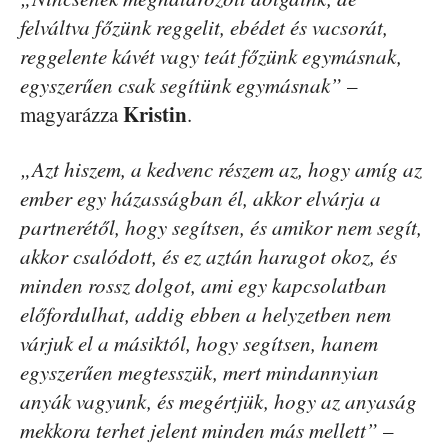
felváltva főzünk reggelit, ebédet és vacsorát,
reggelente kávét vagy teát főzünk egymásnak,
egyszerűen csak segítünk egymásnak”
–
Kristin
magyarázza
.
„Azt hiszem, a kedvenc részem az, hogy amíg az
ember egy házasságban él, akkor elvárja a
partnerétől, hogy segítsen, és amikor nem segít,
akkor csalódott, és ez aztán haragot okoz, és
minden rossz dolgot, ami egy kapcsolatban
előfordulhat, addig ebben a helyzetben nem
várjuk el a másiktól, hogy segítsen, hanem
egyszerűen megtesszük, mert mindannyian
anyák vagyunk, és megértjük, hogy az anyaság
mekkora terhet jelent minden más mellett”
–