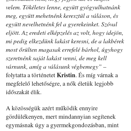
velem. Tökéletes lenne, együtt gyógyulhatnánk
meg, együtt mehetnénk keresztül a váláson, és
együtt nevelhetnénk fel a gyerekeinket. Szóval
eljött. Az eredeti elképzelés az volt, hogy idejön,
mi pedig elkezdünk lakást keresni, de a lakbérek
most őrülten magasak errefelé bárhol, úgyhogy
szeretnénk saját lakást venni, de meg kell
várnunk, amíg a válásunk végbemegy”
–
Kristin
folytatta a történetet
. És míg várnak a
megfelelő lehetőségre, a nők életük legjobb
időszakát élik.
A közösségük azért működik ennyire
gördülékenyen, mert mindannyian segítenek
egymásnak úgy a gyermekgondozásban, mint