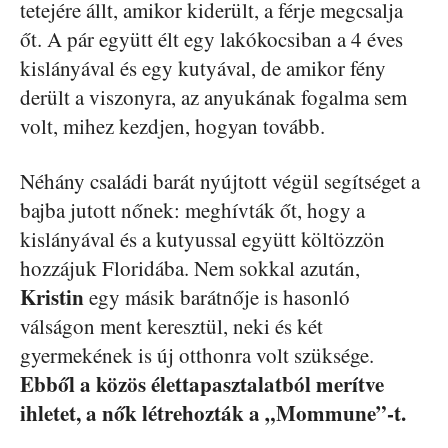
tetejére állt, amikor kiderült, a férje megcsalja
őt. A pár együtt élt egy lakókocsiban a 4 éves
kislányával és egy kutyával, de amikor fény
derült a viszonyra, az anyukának fogalma sem
volt, mihez kezdjen, hogyan tovább.
Néhány családi barát nyújtott végül segítséget a
bajba jutott nőnek: meghívták őt, hogy a
kislányával és a kutyussal együtt költözzön
hozzájuk Floridába. Nem sokkal azután,
Kristin
egy másik barátnője is hasonló
válságon ment keresztül, neki és két
gyermekének is új otthonra volt szüksége.
Ebből a közös élettapasztalatból merítve
ihletet, a nők létrehozták a „Mommune”-t.