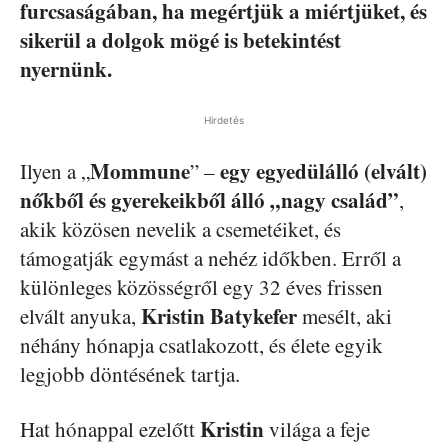
furcsaságában, ha megértjük a miértjüket, és
sikerül a dolgok mögé is betekintést
nyernünk.
Hirdetés
Mommune
egy egyedülálló (elvált)
Ilyen a „
” –
nőkből és gyerekeikből álló „nagy család”
,
akik közösen nevelik a csemetéiket, és
támogatják egymást a nehéz időkben. Erről a
különleges közösségről egy 32 éves frissen
Kristin Batykefer
elvált anyuka,
mesélt, aki
néhány hónapja csatlakozott, és élete egyik
legjobb döntésének tartja.
Kristin
Hat hónappal ezelőtt
világa a feje