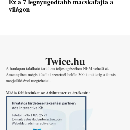
Ez a 7 legnyugodtabb macskafajta a
világon
Twice.hu
A honlapon található tartalom teljes egészében NEM vehető át.
Amennyiben mégis közölni szeretnél belőle 300 karakterig a forrás
megjelölésével megteheted.
Média felületeinket az AdsInteractive értékesíti: