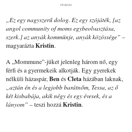
Hirdetés
„Ez egy nagyszerű dolog. Ez egy szójáték, [az
angol community of moms egybeolvasztása,
szerk.] az anyák kommünje, anyák közössége”
–
Kristin
magyarázta
.
A „Mommune”-jüket jelenleg három nő, egy
férfi és a gyermekeik alkotják. Egy gyerekek
Ben
Cleta
nélküli házaspár,
és
házában laknak,
„aztán én és a legjobb barátnőm, Tessa, az ő
két kisbabája, akik négy és egy évesek, és a
Kristin
lányom”
– teszi hozzá
.