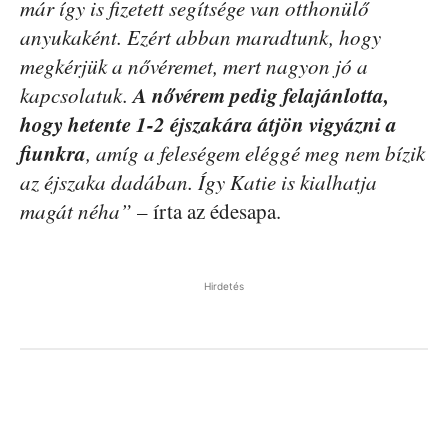
már így is fizetett segítsége van otthonülő
anyukaként. Ezért abban maradtunk, hogy
megkérjük a nővéremet, mert nagyon jó a
A nővérem pedig felajánlotta,
kapcsolatuk.
hogy hetente 1-2 éjszakára átjön vigyázni a
fiunkra
, amíg a feleségem eléggé meg nem bízik
az éjszaka dadában. Így Katie is kialhatja
magát néha”
– írta az édesapa.
Hirdetés
Facebook
Pinterest
WhatsApp