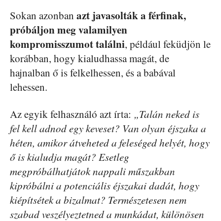
azt javasolták a férfinak,
Sokan azonban
próbáljon meg valamilyen
kompromisszumot találni
, például feküdjön le
korábban, hogy kialudhassa magát, de
hajnalban ő is felkelhessen, és a babával
lehessen.
Az egyik felhasználó azt írta:
„Talán neked is
fel kell adnod egy keveset? Van olyan éjszaka a
héten, amikor átveheted a feleséged helyét, hogy
ő is kialudja magát? Esetleg
megpróbálhatjátok nappali műszakban
kipróbálni a potenciális éjszakai dadát, hogy
kiépítsétek a bizalmat? Természetesen nem
szabad veszélyeztetned a munkádat, különösen