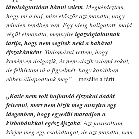
távolságtartóan bánni velem
. Megkérdeztem,
hogy mi a baj, mire először azt mondta, hogy
minden rendben van. Egy ideig hallgatott, majd
igazságtalannak
végül elmondta, mennyire
tartja, hogy nem segítek neki a babával
éjszakánként
. Tudomásul vettem, hogy
keményen dolgozik, és nem alszik valami sokat,
de felhívtam rá a figyelmét, hogy korábban
ebben állapodtunk meg”
– mesélte a férfi.
„Katie nem volt hajlandó éjszakai dadát
felvenni, mert nem bízik meg annyira egy
idegenben, hogy egyedül maradjon a
kisbabánkkal egész éjszaka.
Azt javasoltam,
kérjen meg egy családtagot, de azt mondta, nem