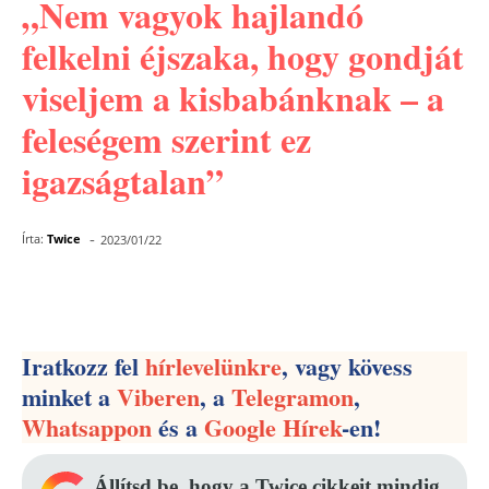
„Nem vagyok hajlandó
felkelni éjszaka, hogy gondját
viseljem a kisbabánknak – a
feleségem szerint ez
igazságtalan”
-
Írta:
Twice
2023/01/22
Facebook
Pinterest
WhatsApp
Iratkozz fel
hírlevelünkre
, vagy kövess
minket a
Viberen
, a
Telegramon
,
Whatsappon
és a
Google Hírek
-en!
Állítsd be, hogy a Twice cikkeit mindig