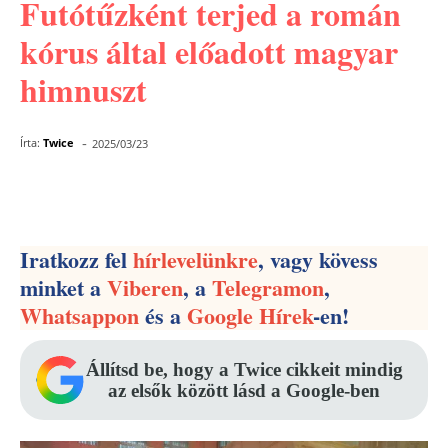
Futótűzként terjed a román
kórus által előadott magyar
himnuszt
-
Írta:
Twice
2025/03/23
Facebook
Pinterest
WhatsApp
Iratkozz fel
hírlevelünkre
, vagy kövess
minket a
Viberen
, a
Telegramon
,
Whatsappon
és a
Google Hírek
-en!
Állítsd be, hogy a Twice cikkeit mindig
az elsők között lásd a Google-ben