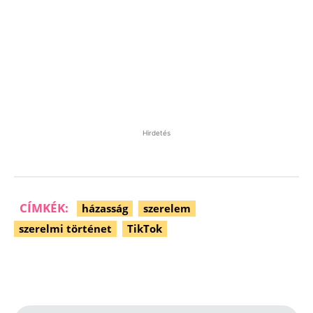
Hirdetés
CÍMKÉK:
házasság
szerelem
szerelmi történet
TikTok
Facebook
Pinterest
WhatsApp