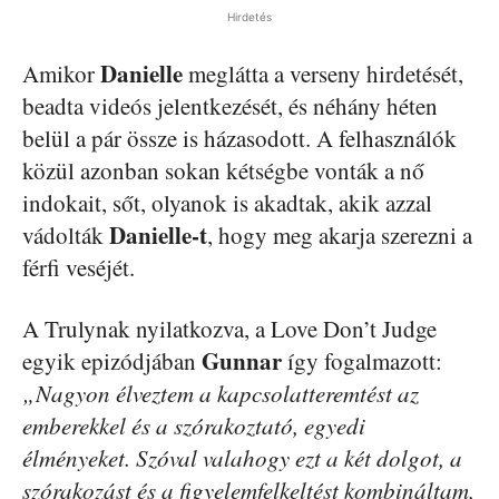
Hirdetés
Danielle
Amikor
meglátta a verseny hirdetését,
beadta videós jelentkezését, és néhány héten
belül a pár össze is házasodott. A felhasználók
közül azonban sokan kétségbe vonták a nő
indokait, sőt, olyanok is akadtak, akik azzal
Danielle-t
vádolták
, hogy meg akarja szerezni a
férfi veséjét.
A Trulynak nyilatkozva, a Love Don’t Judge
Gunnar
egyik epizódjában
így fogalmazott:
„Nagyon élveztem a kapcsolatteremtést az
emberekkel és a szórakoztató, egyedi
élményeket. Szóval valahogy ezt a két dolgot, a
szórakozást és a figyelemfelkeltést kombináltam,