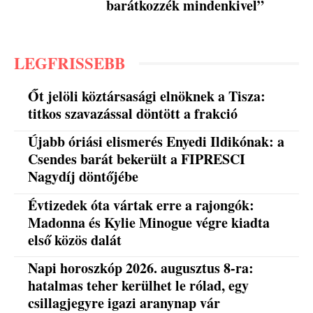
barátkozzék mindenkivel”
LEGFRISSEBB
Őt jelöli köztársasági elnöknek a Tisza:
titkos szavazással döntött a frakció
Újabb óriási elismerés Enyedi Ildikónak: a
Csendes barát bekerült a FIPRESCI
Nagydíj döntőjébe
Évtizedek óta vártak erre a rajongók:
Madonna és Kylie Minogue végre kiadta
első közös dalát
Napi horoszkóp 2026. augusztus 8-ra:
hatalmas teher kerülhet le rólad, egy
csillagjegyre igazi aranynap vár