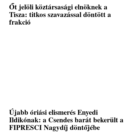
Őt jelöli köztársasági elnöknek a
Tisza: titkos szavazással döntött a
frakció
Újabb óriási elismerés Enyedi
Ildikónak: a Csendes barát bekerült a
FIPRESCI Nagydíj döntőjébe