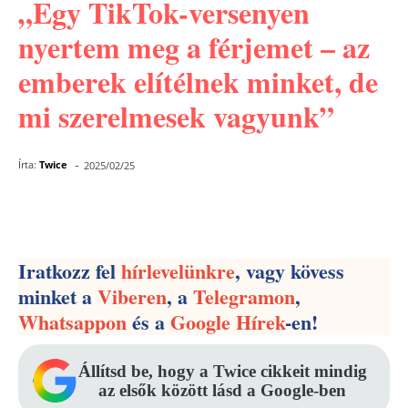
„Egy TikTok-versenyen
nyertem meg a férjemet – az
emberek elítélnek minket, de
mi szerelmesek vagyunk”
-
Írta:
Twice
2025/02/25
Facebook
Pinterest
WhatsApp
Iratkozz fel
hírlevelünkre
, vagy kövess
minket a
Viberen
, a
Telegramon
,
Whatsappon
és a
Google Hírek
-en!
Állítsd be, hogy a Twice cikkeit mindig
az elsők között lásd a Google-ben