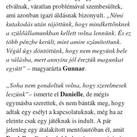
elválnak, váratlan problémával szembesültek,
ami azonban igazi áldásnak bizonyult.
„Némi
kutakodás után rájöttünk, hogy mindkettőnknek
a szülőállamunkban kellett volna lennünk. És ez
több pénzbe került, mint amire számítottunk.
Végül úgy döntöttünk, hogy nem megyünk bele
a válásba, mert annyira jól éreztük magunkat
Gunnar
együtt”
– magyarázta
.
„Soha nem gondoltuk volna, hogy szerelmesek
Danielle
leszünk”
– ismerte el
, de mégis
egymásba szerettek, és nem bánták meg, hogy
adtak egy esélyt a kapcsolatuknak, még ha az
eleinte csak egy játéknak is indult. A pár
jelenleg egy átalakított mentőautóban él, amit