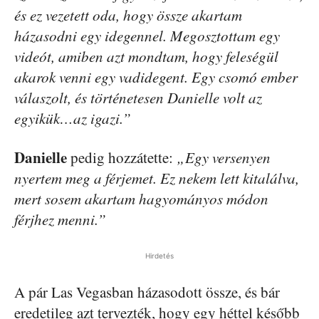
és ez vezetett oda, hogy össze akartam
házasodni egy idegennel. Megosztottam egy
videót, amiben azt mondtam, hogy feleségül
akarok venni egy vadidegent. Egy csomó ember
válaszolt, és történetesen Danielle volt az
egyikük…az igazi.”
Danielle
pedig hozzátette:
„Egy versenyen
nyertem meg a férjemet. Ez nekem lett kitalálva,
mert sosem akartam hagyományos módon
férjhez menni.”
Hirdetés
A pár Las Vegasban házasodott össze, és bár
eredetileg azt tervezték, hogy egy héttel később