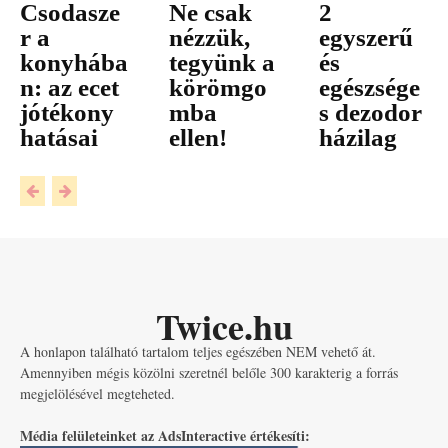
Csodasze
Ne csak
2
r a
nézzük,
egyszerű
konyhába
tegyünk a
és
n: az ecet
körömgo
egészsége
jótékony
mba
s dezodor
hatásai
ellen!
házilag
Twice.hu
A honlapon található tartalom teljes egészében NEM vehető át.
Amennyiben mégis közölni szeretnél belőle 300 karakterig a forrás
megjelölésével megteheted.
Média felületeinket az AdsInteractive értékesíti: