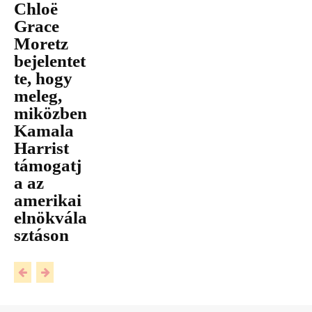
Chloë
Grace
Moretz
bejelentet
te, hogy
meleg,
miközben
Kamala
Harrist
támogatj
a az
amerikai
elnökvála
sztáson