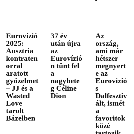
Eurovízió
37 év
Az
2025:
után újra
ország,
Ausztria
az
ami már
kontraten
Eurovízió
hétszer
orral
n tűnt fel
megnyert
aratott
a
e az
győzelmet
nagybete
Eurovízió
– JJ és a
g Céline
s
Wasted
Dion
Dalfesztiv
Love
ált, ismét
tarolt
a
Bázelben
favoritok
közé
tartozik