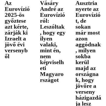
Az
Vásáry
Ausztria
Eurovízió
André az
nyerte az
2025-ös
Eurovízió
Eurovízió
győztese
ról:
t, de
azt kérte,
Leszóltak
sokan
zárják ki
, hogy egy
már most
Izraelt a
ilyen
azon
jövő évi
valaki,
aggódnak
versenyb
mint én,
, milyen
ől
nem
sokba
képviselh
kerül
eti
majd az
Magyaro
országna
rszágot
k, hogy
jövőre a
verseny
házigazdá
ja lesz