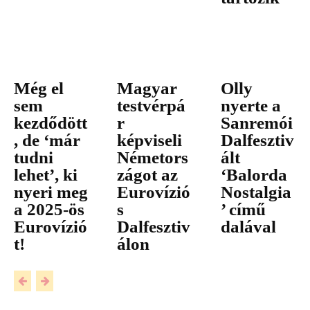
Még el
Magyar
Olly
sem
testvérpá
nyerte a
kezdődött
r
Sanremói
, de ‘már
képviseli
Dalfesztiv
tudni
Németors
ált
lehet’, ki
zágot az
‘Balorda
nyeri meg
Eurovízió
Nostalgia
a 2025-ös
s
’ című
Eurovízió
Dalfesztiv
dalával
t!
álon