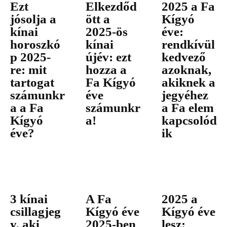
Ezt
Elkezdőd
2025 a Fa
jósolja a
ött a
Kígyó
kínai
2025-ös
éve:
horoszkó
kínai
rendkívül
p 2025-
újév: ezt
kedvező
re: mit
hozza a
azoknak,
tartogat
Fa Kígyó
akiknek a
számunkr
éve
jegyéhez
a a Fa
számunkr
a Fa elem
Kígyó
a!
kapcsolód
éve?
ik
3 kínai
A Fa
2025 a
csillagjeg
Kígyó éve
Kígyó éve
y, aki
2025-ben
lesz: