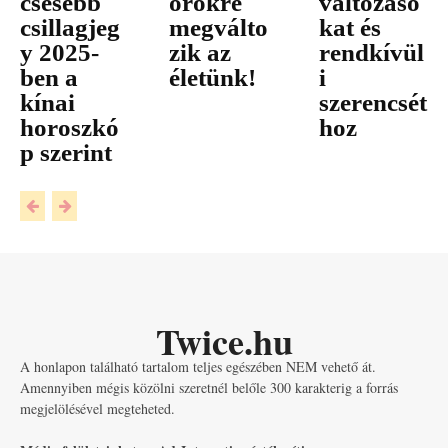
csésebb
örökre
változáso
csillagjeg
megválto
kat és
y 2025-
zik az
rendkívül
ben a
életünk!
i
kínai
szerencsét
horoszkó
hoz
p szerint
Twice.hu
A honlapon található tartalom teljes egészében NEM vehető át.
Amennyiben mégis közölni szeretnél belőle 300 karakterig a forrás
megjelölésével megteheted.