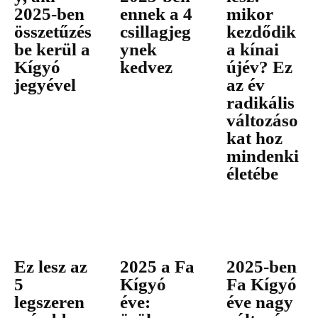
2025-ben
ennek a 4
mikor
összetűzés
csillagjeg
kezdődik
be kerül a
ynek
a kínai
Kígyó
kedvez
újév? Ez
jegyével
az év
radikális
változáso
kat hoz
mindenki
életébe
Ez lesz az
2025 a Fa
2025-ben
5
Kígyó
Fa Kígyó
legszeren
éve:
éve nagy