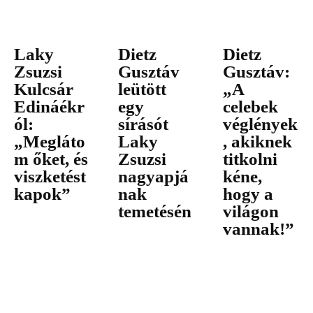
Laky
Dietz
Dietz
Zsuzsi
Gusztáv
Gusztáv:
Kulcsár
leütött
„A
Edináékr
egy
celebek
ól:
sírásót
véglények
„Megláto
Laky
, akiknek
m őket, és
Zsuzsi
titkolni
viszketést
nagyapjá
kéne,
kapok”
nak
hogy a
temetésén
világon
vannak!”