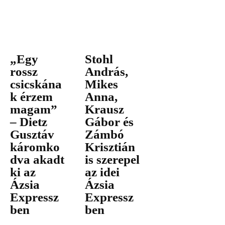
„Egy
Stohl
rossz
András,
csicskána
Mikes
k érzem
Anna,
magam”
Krausz
– Dietz
Gábor és
Gusztáv
Zámbó
káromko
Krisztián
dva akadt
is szerepel
ki az
az idei
Ázsia
Ázsia
Expressz
Expressz
ben
ben