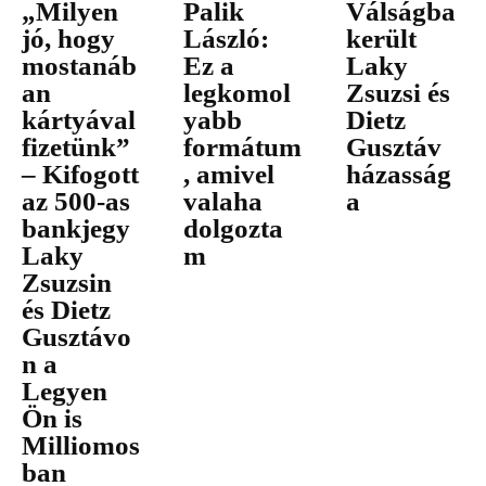
„Milyen
Palik
Válságba
jó, hogy
László:
került
mostanáb
Ez a
Laky
an
legkomol
Zsuzsi és
kártyával
yabb
Dietz
fizetünk”
formátum
Gusztáv
– Kifogott
, amivel
házasság
az 500-as
valaha
a
bankjegy
dolgozta
Laky
m
Zsuzsin
és Dietz
Gusztávo
n a
Legyen
Ön is
Milliomos
ban