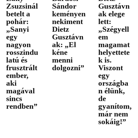
Zsuzsinál
Sándor
Gusztávn
betelt a
keményen
ak elege
pohár:
nekiment
lett:
„Sanyi
Dietz
„Szégyell
egy
Gusztávn
em
nagyon
ak: „El
magamat
rosszindu
kéne
helyettete
latú és
menni
k is.
frusztrált
dolgozni”
Viszont
ember,
egy
aki
országba
magával
n élünk,
sincs
de
rendben”
gyanítom,
már nem
sokáig!”