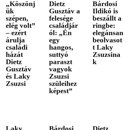
„Köszönj
Dietz
Bárdosi
ük
Gusztáv a
Ildikó is
szépen,
felesége
beszállt a
elég volt”
családjár
ringbe:
– ezért
ól: „Én
elegánsan
árulja
egy
beolvasot
családi
hangos,
t Laky
házát
suttyó
Zsuzsina
Dietz
paraszt
k
Gusztáv
vagyok
és Laky
Zsuzsi
Zsuzsi
szüleihez
képest”
Laky
Bárdosi
Dietz