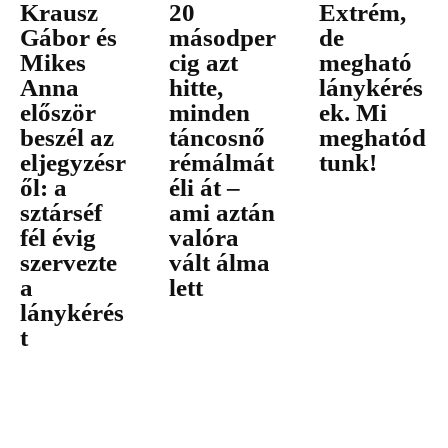
Krausz
20
Extrém,
Gábor és
másodper
de
Mikes
cig azt
megható
Anna
hitte,
lánykérés
először
minden
ek. Mi
beszél az
táncosnő
meghatód
eljegyzésr
rémálmát
tunk!
ől: a
éli át –
sztárséf
ami aztán
fél évig
valóra
szervezte
vált álma
a
lett
lánykérés
t