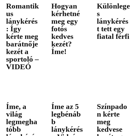
Romantik
Hogyan
Különlege
us
kérhetné
s
lánykérés
meg egy
lánykérés
: Így
fotós
t tett egy
kérte meg
kedves
fiatal férfi
barátnője
kezét?
kezét a
Íme!
sportoló –
VIDEÓ
Íme, a
Íme az 5
Színpado
világ
legbénáb
n kérte
legmegha
b
meg
tóbb
lánykérés
kedvese