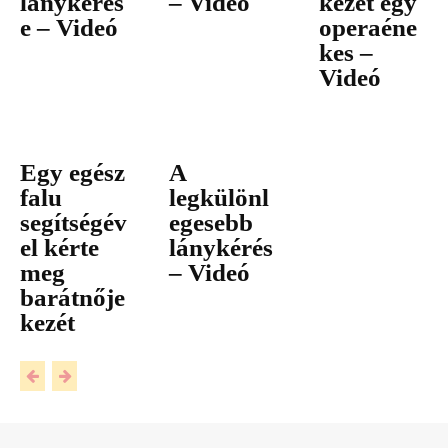
lánykérés
– Videó
kezét egy
e – Videó
operaéne
kes –
Videó
Egy egész
A
falu
legkülönl
segítségév
egesebb
el kérte
lánykérés
meg
– Videó
barátnője
kezét