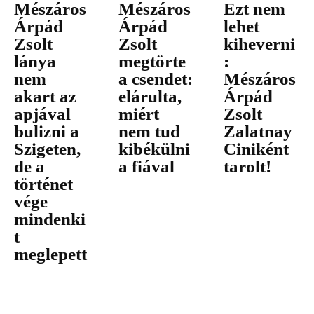
Mészáros
Mészáros
Ezt nem
Árpád
Árpád
lehet
Zsolt
Zsolt
kiheverni
lánya
megtörte
:
nem
a csendet:
Mészáros
akart az
elárulta,
Árpád
apjával
miért
Zsolt
bulizni a
nem tud
Zalatnay
Szigeten,
kibékülni
Ciniként
de a
a fiával
tarolt!
történet
vége
mindenki
t
meglepett