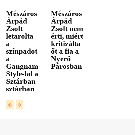
Mészáros
Mészáros
Árpád
Árpád
Zsolt
Zsolt nem
letarolta
érti, miért
a
kritizálta
színpadot
őt a fia a
a
Nyerő
Gangnam
Párosban
Style-lal a
Sztárban
sztárban