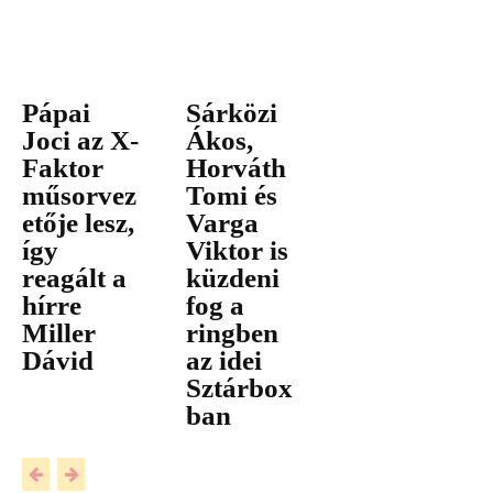
Pápai
Sárközi
Joci az X-
Ákos,
Faktor
Horváth
műsorvez
Tomi és
etője lesz,
Varga
így
Viktor is
reagált a
küzdeni
hírre
fog a
Miller
ringben
Dávid
az idei
Sztárbox
ban