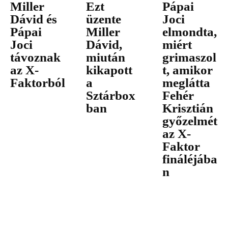
Miller
Ezt
Pápai
Dávid és
üzente
Joci
Pápai
Miller
elmondta,
Joci
Dávid,
miért
távoznak
miután
grimaszol
az X-
kikapott
t, amikor
Faktorból
a
meglátta
Sztárbox
Fehér
ban
Krisztián
győzelmét
az X-
Faktor
fináléjába
n