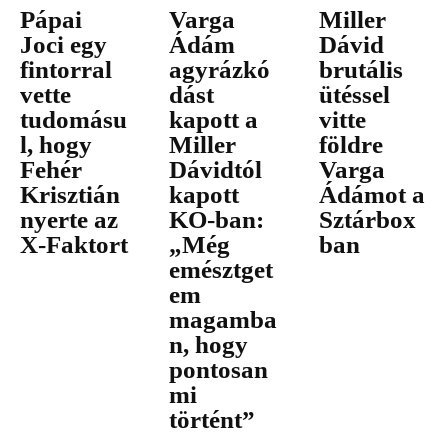
Pápai
Varga
Miller
Joci egy
Ádám
Dávid
fintorral
agyrázkó
brutális
vette
dást
ütéssel
tudomásu
kapott a
vitte
l, hogy
Miller
földre
Fehér
Dávidtól
Varga
Krisztián
kapott
Ádámot a
nyerte az
KO-ban:
Sztárbox
X-Faktort
„Még
ban
emésztget
em
magamba
n, hogy
pontosan
mi
történt”