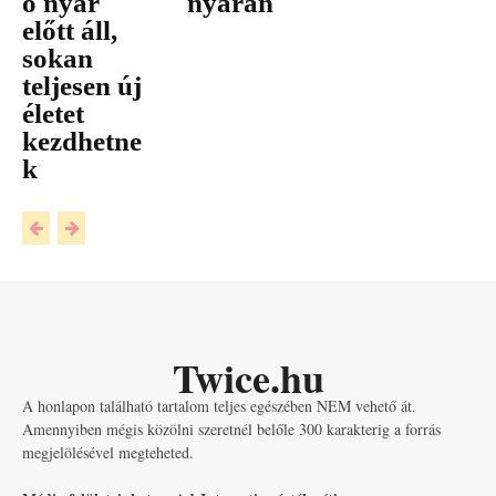
ó nyár
nyarán
előtt áll,
sokan
teljesen új
életet
kezdhetne
k
Twice.hu
A honlapon található tartalom teljes egészében NEM vehető át.
Amennyiben mégis közölni szeretnél belőle 300 karakterig a forrás
megjelölésével megteheted.