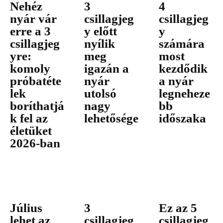
Nehéz
3
4
nyár vár
csillagjeg
csillagjeg
erre a 3
y előtt
y
csillagjeg
nyílik
számára
yre:
meg
most
komoly
igazán a
kezdődik
próbatéte
nyár
a nyár
lek
utolsó
legneheze
boríthatjá
nagy
bb
k fel az
lehetősége
időszaka
életüket
2026-ban
Július
3
Ez az 5
lehet az
csillagjeg
csillagjeg