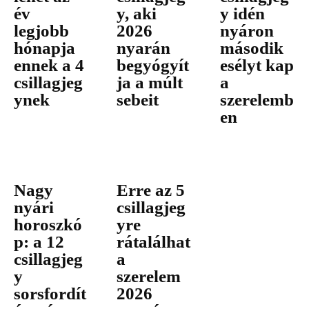
év
y, aki
y idén
legjobb
2026
nyáron
hónapja
nyarán
második
ennek a 4
begyógyít
esélyt kap
csillagjeg
ja a múlt
a
ynek
sebeit
szerelemb
en
Nagy
Erre az 5
nyári
csillagjeg
horoszkó
yre
p: a 12
rátalálhat
csillagjeg
a
y
szerelem
sorsfordít
2026