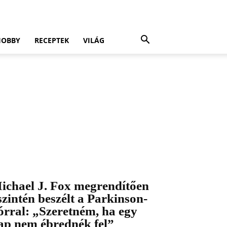
HOBBY
RECEPTEK
VILÁG
ichael J. Fox megrendítően
szintén beszélt a Parkinson-
órral: „Szeretném, ha egy
ap nem ébrednék fel”