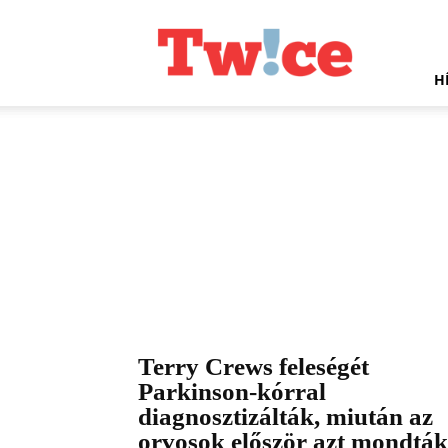
Twice.hu
H
Terry Crews feleségét
Parkinson-kórral
diagnosztizálták, miután az
orvosok először azt mondták