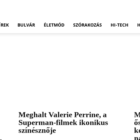
ÍREK
BULVÁR
ÉLETMÓD
SZÓRAKOZÁS
HI-TECH
Meghalt Valerie Perrine, a
M
Superman-filmek ikonikus
ő
színésznője
k
,
n