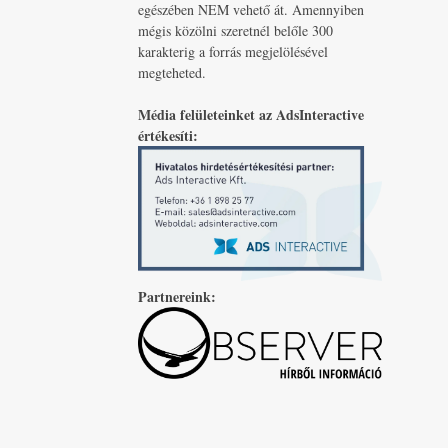
egészében NEM vehető át. Amennyiben
mégis közölni szeretnél belőle 300
karakterig a forrás megjelölésével
megteheted.
Média felületeinket az AdsInteractive
értékesíti:
Partnereink: