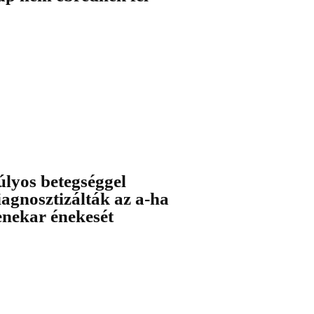
úlyos betegséggel
iagnosztizálták az a-ha
enekar énekesét