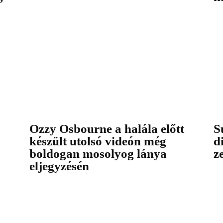
Ozzy Osbourne a halála előtt
S
készült utolsó videón még
d
boldogan mosolyog lánya
z
eljegyzésén