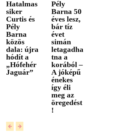
Hatalmas
Pély
siker
Barna 50
Curtis és
éves lesz,
Pély
bár tíz
Barna
évet
közös
simán
dala: újra
letagadha
hódít a
tna a
„Hófehér
korából –
Jaguár”
A jóképű
énekes
így éli
meg az
öregedést
!