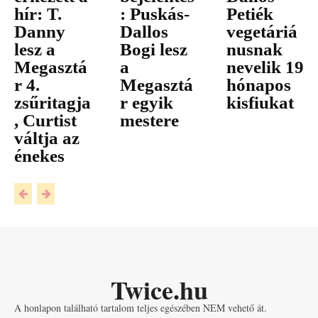
hír: T.
: Puskás-
Petiék
Danny
Dallos
vegetáriá
lesz a
Bogi lesz
nusnak
Megasztá
a
nevelik 19
r 4.
Megasztá
hónapos
zsűritagja
r egyik
kisfiukat
, Curtist
mestere
váltja az
énekes
Twice.hu
A honlapon található tartalom teljes egészében NEM vehető át.