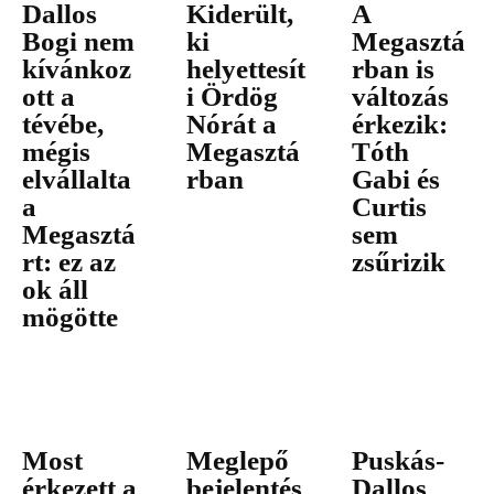
Dallos
Kiderült,
A
Bogi nem
ki
Megasztá
kívánkoz
helyettesít
rban is
ott a
i Ördög
változás
tévébe,
Nórát a
érkezik:
mégis
Megasztá
Tóth
elvállalta
rban
Gabi és
a
Curtis
Megasztá
sem
rt: ez az
zsűrizik
ok áll
mögötte
Most
Meglepő
Puskás-
érkezett a
bejelentés
Dallos