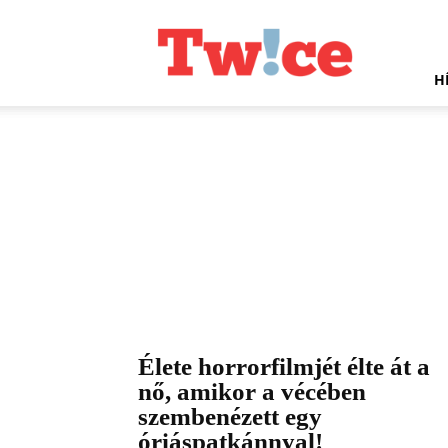
Twice.hu
H
Élete horrorfilmjét élte át a
nő, amikor a vécében
szembenézett egy
óriáspatkánnyal!