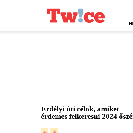
Twice.hu
H
Erdélyi úti célok, amiket
érdemes felkeresni 2024 ősz