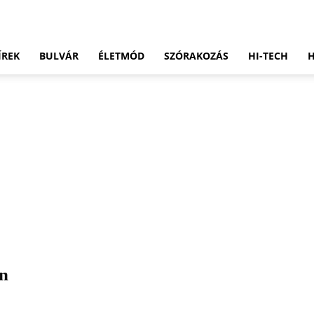
ÍREK
BULVÁR
ÉLETMÓD
SZÓRAKOZÁS
HI-TECH
én