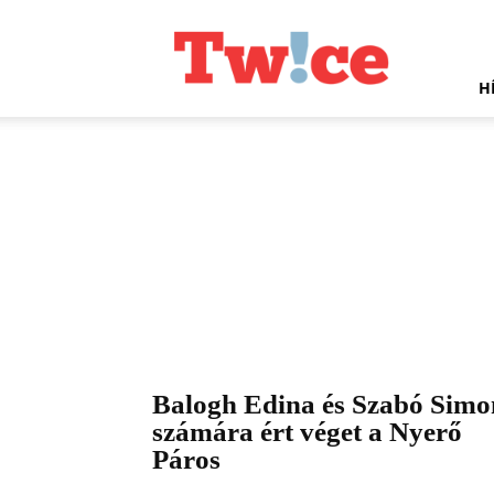
Twice.hu
H
Balogh Edina és Szabó Simo
számára ért véget a Nyerő
Páros