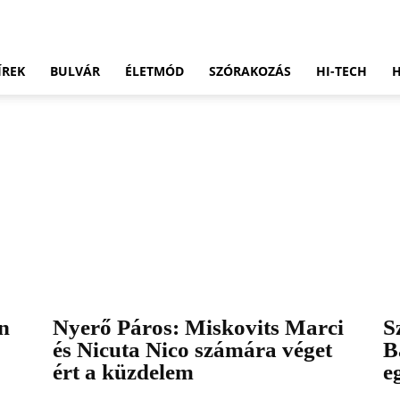
ÍREK
BULVÁR
ÉLETMÓD
SZÓRAKOZÁS
HI-TECH
n
Nyerő Páros: Miskovits Marci
S
és Nicuta Nico számára véget
B
ért a küzdelem
e