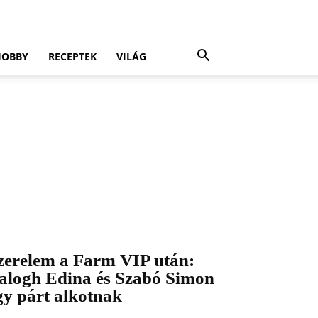
HOBBY
RECEPTEK
VILÁG
zerelem a Farm VIP után:
alogh Edina és Szabó Simon
gy párt alkotnak