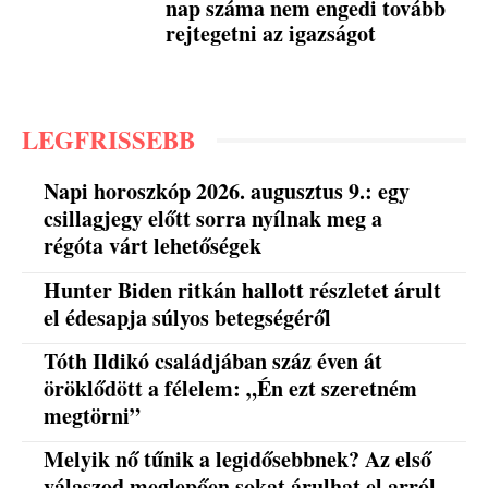
nap száma nem engedi tovább
rejtegetni az igazságot
LEGFRISSEBB
Napi horoszkóp 2026. augusztus 9.: egy
csillagjegy előtt sorra nyílnak meg a
régóta várt lehetőségek
Hunter Biden ritkán hallott részletet árult
el édesapja súlyos betegségéről
Tóth Ildikó családjában száz éven át
öröklődött a félelem: „Én ezt szeretném
megtörni”
Melyik nő tűnik a legidősebbnek? Az első
válaszod meglepően sokat árulhat el arról,