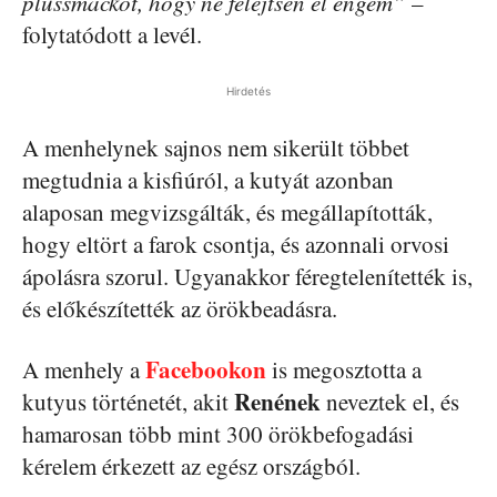
plüssmackót, hogy ne felejtsen el engem”
–
folytatódott a levél.
Hirdetés
A menhelynek sajnos nem sikerült többet
megtudnia a kisfiúról, a kutyát azonban
alaposan megvizsgálták, és megállapították,
hogy eltört a farok csontja, és azonnali orvosi
ápolásra szorul. Ugyanakkor féregtelenítették is,
és előkészítették az örökbeadásra.
Facebookon
A menhely a
is megosztotta a
Renének
kutyus történetét, akit
neveztek el, és
hamarosan több mint 300 örökbefogadási
kérelem érkezett az egész országból.