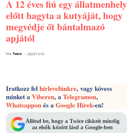
A 12 éves fiú egy állatmenhely
előtt hagyta a kutyáját, hogy
megvédje őt bántalmazó
apjától
-
Írta:
Twice
2023/11/14
Facebook
Pinterest
WhatsApp
Iratkozz fel
hírlevelünkre
, vagy kövess
minket a
Viberen
, a
Telegramon
,
Whatsappon
és a
Google Hírek
-en!
Állítsd be, hogy a Twice cikkeit mindig
az elsők között lásd a Google-ben