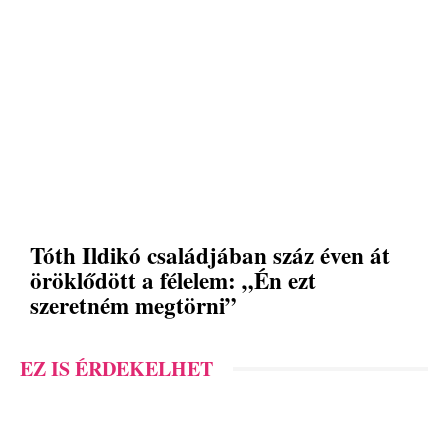
Tóth Ildikó családjában száz éven át
öröklődött a félelem: „Én ezt
szeretném megtörni”
EZ IS ÉRDEKELHET