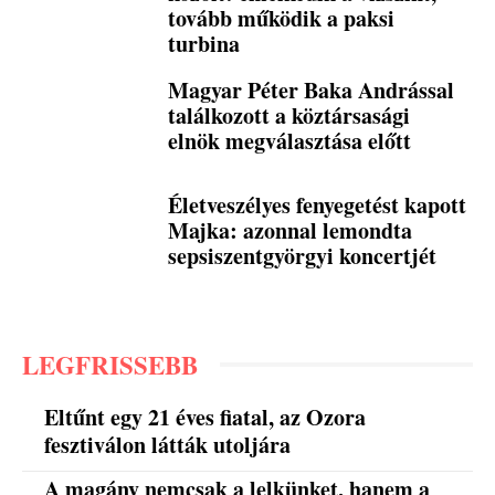
tovább működik a paksi
turbina
Magyar Péter Baka Andrással
találkozott a köztársasági
elnök megválasztása előtt
Életveszélyes fenyegetést kapott
Majka: azonnal lemondta
sepsiszentgyörgyi koncertjét
LEGFRISSEBB
Eltűnt egy 21 éves fiatal, az Ozora
fesztiválon látták utoljára
A magány nemcsak a lelkünket, hanem a