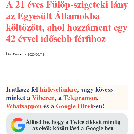
A 21 éves Fülöp-szigeteki lány
az Egyesült Államokba
költözött, ahol hozzáment egy
42 évvel idősebb férfihoz
-
Írta:
Twice
2023/08/11
Facebook
Pinterest
WhatsApp
Iratkozz fel
hírlevelünkre
, vagy kövess
minket a
Viberen
, a
Telegramon
,
Whatsappon
és a
Google Hírek
-en!
Állítsd be, hogy a Twice cikkeit mindig
az elsők között lásd a Google-ben