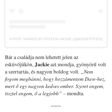
A POST SHARED BY EPSTEIN JACKIE (@MISISEPSTEIN)
Bár a családja nem lehetett jelen az
Jackie
esküvőjükön,
azt mondja, gyönyörű volt
a szertartás, és nagyon boldog volt.
„Nem
fogom megbánni, hogy hozzámentem Dave-hez,
mert ő egy nagyon kedves ember. Szeret engem,
tisztel engem, ő a legjobb”
– mondta.
Hirdetés