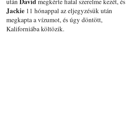
David
után
megkérte fiatal szerelme kezét, és
Jackie
11 hónappal az eljegyzésük után
megkapta a vízumot, és úgy döntött,
Kaliforniába költözik.