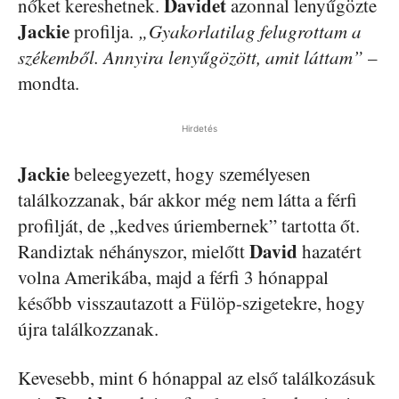
Davidet
nőket kereshetnek.
azonnal lenyűgözte
Jackie
profilja.
„Gyakorlatilag felugrottam a
székemből. Annyira lenyűgözött, amit láttam”
–
mondta.
Hirdetés
Jackie
beleegyezett, hogy személyesen
találkozzanak, bár akkor még nem látta a férfi
profilját, de „kedves úriembernek” tartotta őt.
David
Randiztak néhányszor, mielőtt
hazatért
volna Amerikába, majd a férfi 3 hónappal
később visszautazott a Fülöp-szigetekre, hogy
újra találkozzanak.
Kevesebb, mint 6 hónappal az első találkozásuk